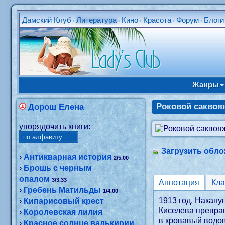
Дамский Клуб
Литература
Кино
Красота
Форум
Блоги
•
•
•
•
•
Жанры
Роковой саквоя
Дорош Елена
упорядочить книги:
Загрузить обло
›
Антикварная история
2/5.00
›
Брошь с черным
опалом
3/3.33
Аннотация
Кл
›
Гребень Матильды
1/4.00
1913 год. Накан
›
Кипарисовый крест
Киселева превращ
›
Королевская лилия
в кровавый водов
›
Красное солнце валькирии