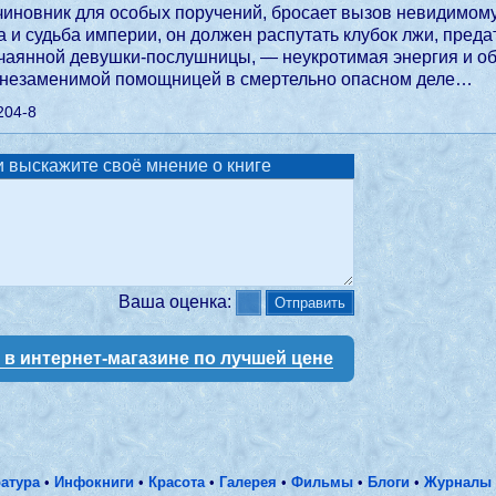
чиновник для особых поручений, бросает вызов невидимому в
 и судьба империи, он должен распутать клубок лжи, предат
тчаянной девушки-послушницы, — неукротимая энергия и об
 незаменимой помощницей в смертельно опасном деле…
204-8
 выскажите своё мнение о книге
Ваша оценка:
у в интернет-магазине по лучшей цене
атура
•
Инфокниги
•
Красота
•
Галерея
•
Фильмы
•
Блоги
•
Журналы