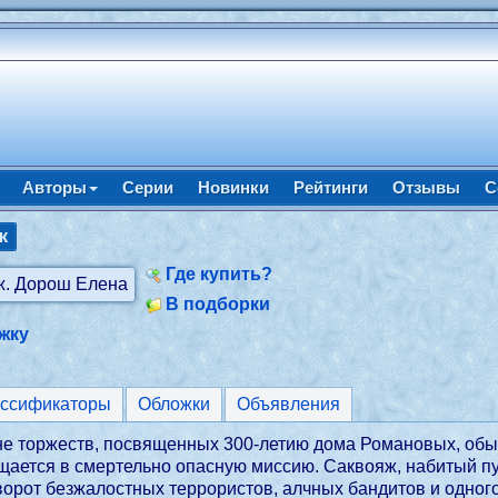
Авторы
Серии
Новинки
Рейтинги
Отзывы
С
ж
Где купить?
В подборки
жку
ассификаторы
Обложки
Объявления
уне торжеств, посвященных 300-летию дома Романовых, обы
ается в смертельно опасную миссию. Саквояж, набитый пуд
орот безжалостных террористов, алчных бандитов и одного 