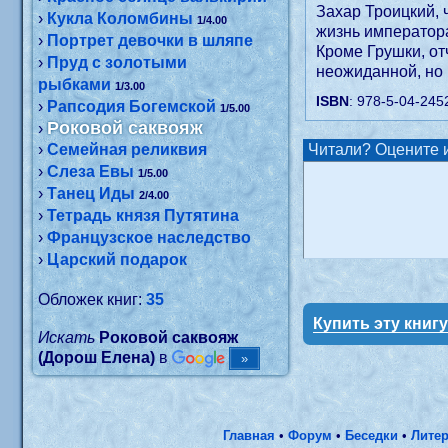
Захар Троицкий, 
›
Кукла Коломбины
1/4.00
жизнь императора
›
Портрет девочки в шляпе
Кроме Грушки, о
›
Пруд с золотыми
неожиданной, но
рыбками
1/3.00
ISBN
: 978-5-04-245
›
Рапсодия Богемской
1/5.00
Роковой саквояж
›
›
Семейная реликвия
Читали? Оцените и
›
Слеза Евы
1/5.00
›
Танец Иды
2/4.00
›
Тетрадь князя Путятина
›
Французское наследство
›
Царский подарок
Обложек книг:
35
Купить эту книг
Искать
Роковой саквояж
(Дорош Елена)
в
Главная
•
Форум
•
Беседки
•
Литер