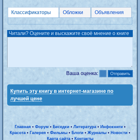
Классификаторы
Обложки
Объявления
Читали? Оцените и выскажите своё мнение о книге
Ваша оценка:
Купить эту книгу в интернет-магазине по
лучшей цене
Главная
•
Форум
•
Беседки
•
Литература
•
Инфокниги
•
Красота
•
Галерея
•
Фильмы
•
Блоги
•
Журналы
•
Новости
•
Карта сайта
•
Контакты