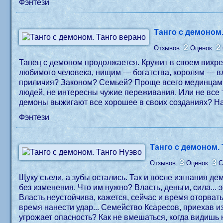
Фэнтези
Танго с демоном
2
2
Отзывов:
Оценок:
Танец с демоном продолжается. Кружит в своем вихре 
любимого человека, нищим — богатства, королям — в
приличия? Законом? Семьей? Проще всего мединцам, 
людей, не интересны чужие переживания. Или не все 
демоны выжигают все хорошее в своих созданиях? На э
Фэнтези
Танго с демоном.
3
3
Отзывов:
Оценок:
С
Щуку съели, а зубы остались. Так и после изгнания дем
без изменения. Что им нужно? Власть, деньги, сила...
Власть неустойчива, кажется, сейчас и время оторвать
время нанести удар... Семейство Ксаресов, приехав из
угрожает опасность? Как не вмешаться, когда видишь 