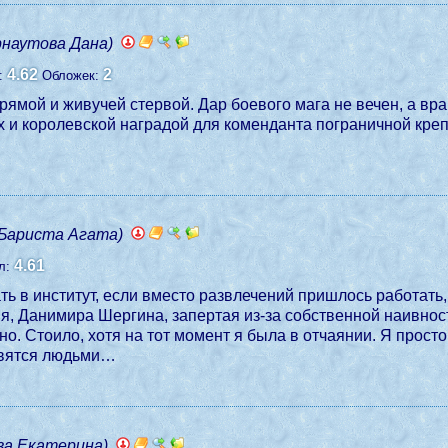
рнаутова Дана)
4.62
2
л:
Обложек:
мой и живучей стервой. Дар боевого мага не вечен, а враг
х и королевской наградой для коменданта пограничной кре
(Бариста Агата)
4.61
л:
ть в институт, если вместо развлечений пришлось работат
, Данимира Шергина, запертая из-за собственной наивности
 Стоило, хотя на тот момент я была в отчаянии. Я просто н
овятся людьми…
ва Екатерина)