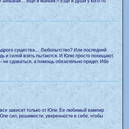
не забывай… еще и маньяк?! Еще и души у кого-то
и мудрого существа… Любопытство? Или последний
едь и силой взять пытаются. И Юлю просто похищают,
 не сдаваться, а помощь обязательно придет. Ибо
с все зависит только от Юли. Ее любимый вампир
 Юле сил, решимости, уверенности в себе, чтобы