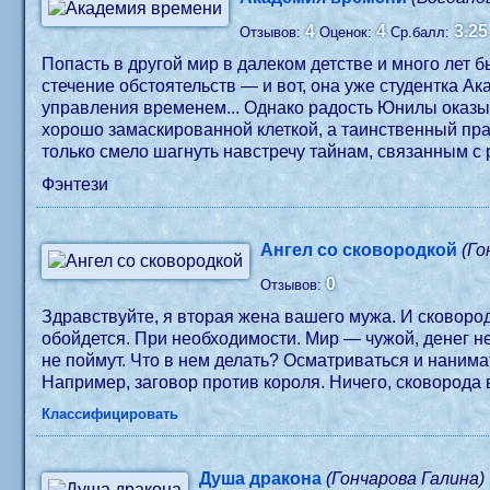
4
4
3.25
Отзывов:
Оценок:
Ср.балл:
Попасть в другой мир в далеком детстве и много лет
стечение обстоятельств — и вот, она уже студентка А
управления временем... Однако радость Юнилы оказыв
хорошо замаскированной клеткой, а таинственный прав
только смело шагнуть навстречу тайнам, связанным с
Фэнтези
Ангел со сковородкой
(Го
0
Отзывов:
Здравствуйте, я вторая жена вашего мужа. И сковородк
обойдется. При необходимости. Мир — чужой, денег нет, зато проблем хватает и ликантропы непонятные бегают, которым тоже надо сковородкой разъяснять. Иначе —
не поймут. Что в нем делать? Осматриваться и нанима
Например, заговор против короля. Ничего, сковорода 
Классифицировать
Душа дракона
(Гончарова Галина)