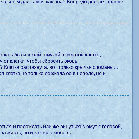
еальным для такой, как она? Впереди долгое, полное
олинь была яркой птичкой в золотой клетке,
ч от клетки, чтобы сбросить оковы
е? Клетка распахнута, вот только крылья сломаны…
я клетка не только держала ее в неволе, но и
ться и подождать или же ринуться в омут с головой,
за жизнь, но и за свою любовь.