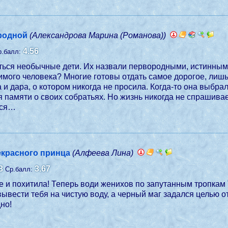
родной
(Александрова Марина (Романова))
4.56
р.балл:
ться необычные дети. Их назвали первородными, истинным
ра и дара, о котором никогда не просила. Когда-то она выб
памяти о своих собратьях. Но жизнь никогда не спрашивает,
тся…
екрасного принца
(Алфеева Лина)
3
3.67
Ср.балл:
е и похитила! Теперь води женихов по запутанным тропкам Т
 вывести тебя на чистую воду, а черный маг задался целью
дно!