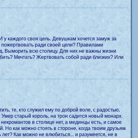
И у каждого своя цель. Девушкам хочется замуж за
я пожертвовать ради своей цели? Правилами
. Выморить всю столицу. Для них не важны жизни
юбить? Мечтать? Жертвовать собой ради близких? Или
ить, те, кто служил ему по доброй воле, с радостью,
я? Умер старый король, на трон садится новый монарх.
и некромантов в столице нет, а мединцы есть, и самое
. Но как можно стоять в стороне, когда твоим друзьям
ет? Как можно не влюбиться... и разумеется, не в