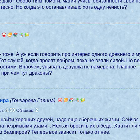
не дают. Оборотням помоги, магии учись, обязанности свои 
тесно! Но когда это останавливало хоть одну нечисть?
— тоже. А уж если говорить про интерес одного древнего 
от случай, когда просят добром, пока не взяли силой. Но в
ностями. Впрочем, унывать девушка не намерена. Главное —
… при чем тут драконы?
пира
(Гончарова Галина)
4.50
2
лл:
Обложек:
о найти хороших друзей, надо еще сберечь их жизни. Сейча
а незримыми узами... Нельзя бросить их в беде. Хватит ли
м Вампиров? Теперь все зависит только от нее.