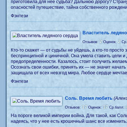
приготовила для нее судьба? Дальнюю дорогу? Страну,
опасностей путешествие, тайна собственного рождени
Фэнтези
Властитель ледяно
2
2
Отзывов:
Оценок:
Ср
Кто-то скажет — от судьбы не уйдешь, а кто-то просто
беспринципной и циничной. Она умела ставить цели и д
предопределенности. Казалось, стоит получить желаем
Осознать свои ошибки, принять их — не значит начать 
защищала от всех невзгод мира. Любое сердце мечтает
Фэнтези
Соль. Время любить
(Алек
17
17
Отзывов:
Оценок:
Ср.балл:
На пороге великой империи война. Для такой, как Сол
надеясь, что у нее есть крошечный шанс все изменить