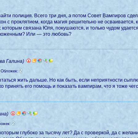
найти полиция. Всего три дня, а потом Совет Вампиров сдела
кон с проклятием, когда магия решительно не осваивается,
 которым связана Юля, покушаются, и только чудом удается 
дложенным? Или — это любовь?
ва Галина)
2
Обложек:
ытаться жить дальше. Но как быть, если неприятности сыплю
принять его помощь и показать вампирам, что я тоже чего-т
ина)
2
ложек:
которым глубоко за тысячу лет? Да с проверкой, да с жела