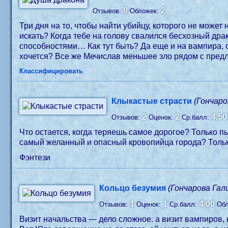
0
2
Отзывов:
Обложек:
Три дня на то, чтобы найти убийцу, которого не может 
искать? Когда тебе на голову свалился бесхозный дра
способностями… Как тут быть? Да еще и на вампира, с
хочется? Все же Мечислав меньшее зло рядом с пре
Классифицировать
Клыкастые страсти
(Гончаро
2
2
4.50
Отзывов:
Оценок:
Ср.балл:
Что остается, когда теряешь самое дорогое? Только п
самый желанный и опасный кровопийца города? Только 
Фэнтези
Кольцо безумия
(Гончарова Гал
1
1
4.00
Отзывов:
Оценок:
Ср.балл:
Об
Визит начальства — дело сложное. а визит вампиров, 