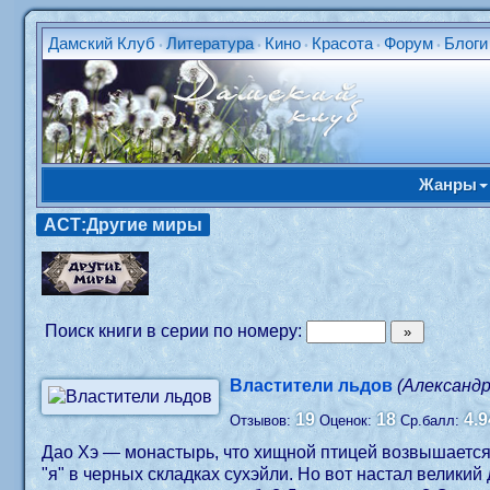
Дамский Клуб
Литература
Кино
Красота
Форум
Блоги
•
•
•
•
•
Жанры
АСТ:Другие миры
Поиск книги в серии по номеру:
Властители льдов
(Александр
19
18
4.9
Отзывов:
Оценок:
Ср.балл:
Дао Хэ — монастырь, что хищной птицей возвышается н
"я" в черных складках сухэйли. Но вот настал великий