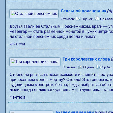
Стальной подснежник
(А
58
55
Отзывов:
Оценок:
Ср.бал
Друзья звали ее Стальным Подснежником, враги — упря
Ревенгар — стать разменной монетой в чужих интрига
ли стальной подснежник среди пепла и льда?
Фэнтези
Три королевских слова
19
18
Отзывов:
Оценок:
Ср.бал
Стоило ли рваться к независимости и спешить поступа
принесением меня в жертву? Стоило! Это говорю вам я
чудовищным монстром, без надежды выбраться обратно.
люди иногда являются чудовищами, а чудовища стан
Фэнтези
Академия времени
(Богдано