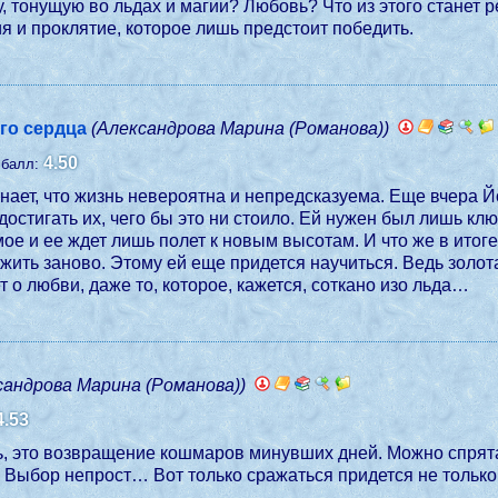
 тонущую во льдах и магии? Любовь? Что из этого станет р
я и проклятие, которое лишь предстоит победить.
го сердца
(Александрова Марина (Романова))
4.50
.балл:
 знает, что жизнь невероятна и непредсказуема. Еще вчера Й
остигать их, чего бы это ни стоило. Ей нужен был лишь клю
ое и ее ждет лишь полет к новым высотам. И что же в итог
жить заново. Этому ей еще придется научиться. Ведь золота
 о любви, даже то, которое, кажется, соткано изо льда…
сандрова Марина (Романова))
4.53
ь, это возвращение кошмаров минувших дней. Можно спрята
. Выбор непрост… Вот только сражаться придется не только 