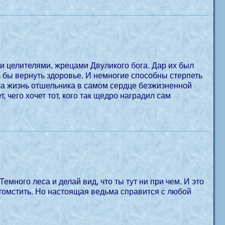
и целителями, жрецами Двуликого бога. Дар их был
рала жизнь отшельника в самом сердце безжизненной
 чего хочет тот, кого так щедро наградил сам
емного леса и делай вид, что ты тут ни при чем. И это
 отомстить. Но настоящая ведьма справится с любой