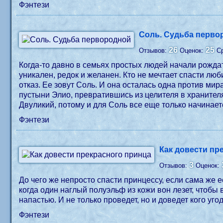
Фэнтези
Соль. Судьба перво
26
25
Отзывов:
Оценок:
С
Когда-то давно в семьях простых людей начали рожда
уникален, редок и желанен. Кто не мечтает спасти любимого человека? Многие готовы отдать самое дорогое, лишь бы вернуть здоровье. И немногие способны стерпеть
отказ. Ее зовут Соль. И она осталась одна против ми
пустыни Элио, превратившись из целителя в хранителя 
Двуликий, потому и для Соль все еще только начинае
Фэнтези
Как довести пр
3
Отзывов:
Оценок:
До чего же непросто спасти принцессу, если сама же е
когда один наглый полуэльф из кожи вон лезет, чтобы
напастью. И не только проведет, но и доведет кого уго
Фэнтези