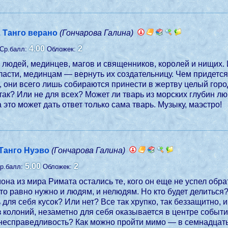
. Танго верано
(Гончарова Галина)
4.00
2
Ср.балл:
Обложек:
людей, мединцев, магов и священников, королей и нищих. 
ласти, мединцам — вернуть их создательницу. Чем придетс
они всего лишь собираются принести в жертву целый город
так? Или не для всех? Может ли тварь из морских глубин л
то может дать ответ только сама тварь. Музыку, маэстро!
 Танго Нуэво
(Гончарова Галина)
5.00
2
р.балл:
Обложек:
она из мира Римата остались те, кого он еще не успел обрат
 это равно нужно и людям, и нелюдям. Но кто будет делитьс
 для себя кусок? Или нет? Все так хрупко, так беззащитно, 
 колоний, незаметно для себя оказывается в центре событий
несправедливость? Как можно пройти мимо — в семнадцать л