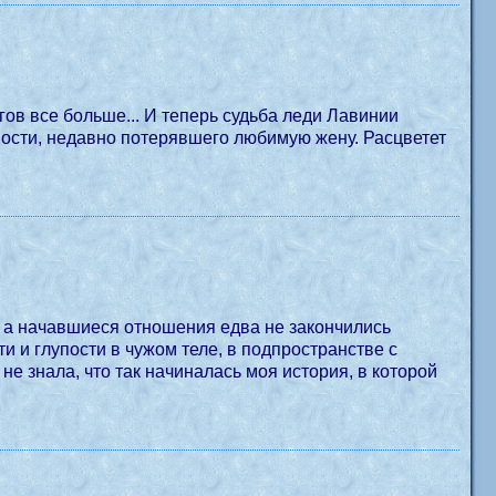
ов все больше... И теперь судьба леди Лавинии
пости, недавно потерявшего любимую жену. Расцветет
ь, а начавшиеся отношения едва не закончились
 и глупости в чужом теле, в подпространстве с
е знала, что так начиналась моя история, в которой