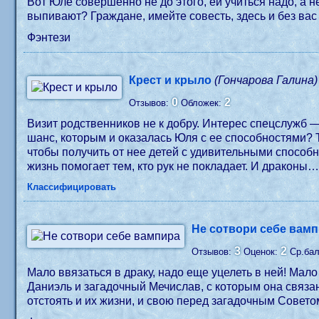
Вот Юле совершенно не до этого, ей учиться надо, а 
выпивают? Граждане, имейте совесть, здесь и без вас 
Фэнтези
Крест и крыло
(Гончарова Галина)
0
2
Отзывов:
Обложек:
Визит родственников не к добру. Интерес спецслужб 
шанс, которым и оказалась Юля с ее способностями? Т
чтобы получить от нее детей с удивительными способ
жизнь помогает тем, кто рук не покладает. И драконы
Классифицировать
Не сотвори себе вам
3
2
Отзывов:
Оценок:
Ср.ба
Мало ввязаться в драку, надо еще уцелеть в ней! Мал
Даниэль и загадочный Мечислав, с которым она связан
отстоять и их жизни, и свою перед загадочным Совето