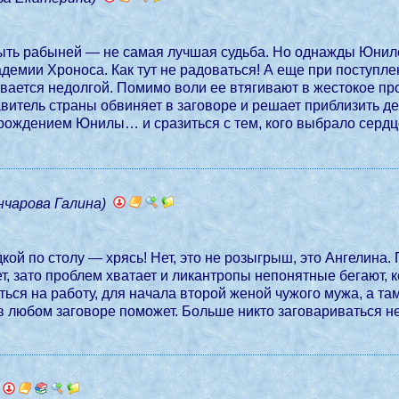
 быть рабыней — не самая лучшая судьба. Но однажды Юнил
кадемии Хроноса. Как тут не радоваться! А еще при поступ
ается недолгой. Помимо воли ее втягивают в жестокое про
итель страны обвиняет в заговоре и решает приблизить дев
 рождением Юнилы… и сразиться с тем, кого выбрало сердц
нчарова Галина)
ой по столу — хрясь! Нет, это не розыгрыш, это Ангелина. 
ться на работу, для начала второй женой чужого мужа, а та
в любом заговоре поможет. Больше никто заговариваться не