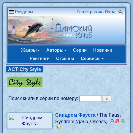
Разделы
Регистрация
Вход
•
Жанры
Авторы
Серии
Новинки
Рейтинги
Отзывы
Сервисы
АСТ:City Style
Поиск книги в серии по номеру:
Синдром Фауста
/ The Faust
Syndrom
(Данн Джоэль)