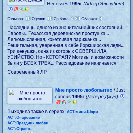
Heiresses
1995г
(Адлер Элизабет)
10
10
4.30
8
Отзывов:
Оценок:
Ср.балл:
Обложек:
Наследницы одного из значительнейших состояний
Европы.. Техасская деревенская простушка...
Легкомысленная, кокетливая парижанка...
Решительная, уверенная в себе йоркширская леди...
Три девушки, одна из которых СОВЕРШИЛА
УБИЙСТВО. Но - КОТОРАЯ? Мотивы и возможности
были у ВСЕХ ТРЕХ... Расследование начинается!
Современный ЛР
Мне просто любопытно
/ Just
curious
1995г
(Деверо Джуд)
Выходила также в сериях:
АСТ:мини-Шарм
АСТ:Очарование
АСТ:Праздник любви
АСТ:Страсть