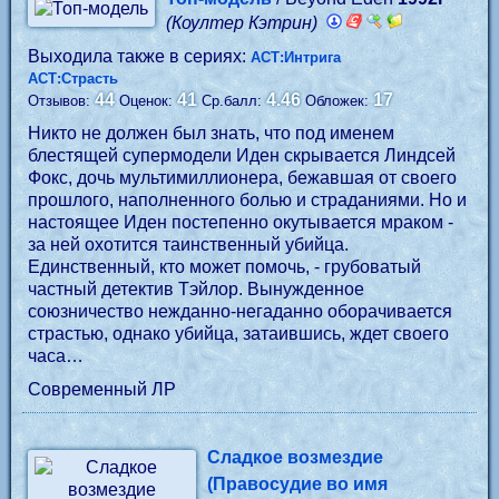
(Коултер Кэтрин)
Выходила также в сериях:
АСТ:Интрига
АСТ:Страсть
44
41
4.46
17
Отзывов:
Оценок:
Ср.балл:
Обложек:
Никто не должен был знать, что под именем
блестящей супермодели Иден скрывается Линдсей
Фокс, дочь мультимиллионера, бежавшая от своего
прошлого, наполненного болью и страданиями. Но и
настоящее Иден постепенно окутывается мраком -
за ней охотится таинственный убийца.
Единственный, кто может помочь, - грубоватый
частный детектив Тэйлор. Вынужденное
союзничество нежданно-негаданно оборачивается
страстью, однако убийца, затаившись, ждет своего
часа…
Современный ЛР
Сладкое возмездие
(Правосудие во имя