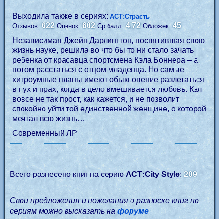
Выходила также в сериях:
АСТ:Страсть
622
602
4.72
45
Отзывов:
Оценок:
Ср.балл:
Обложек:
Независимая Джейн Дарлингтон, посвятившая свою
жизнь науке, решила во что бы то ни стало зачать
ребенка от красавца спортсмена Кэла Боннера – а
потом расстаться с отцом младенца. Но самые
хитроумные планы имеют обыкновение разлетаться
в пух и прах, когда в дело вмешивается любовь. Кэл
вовсе не так прост, как кажется, и не позволит
спокойно уйти той единственной женщине, о которой
мечтал всю жизнь…
Современный ЛР
Всего разнесено книг на серию
АСТ:City Style
:
209
Свои предложения и пожелания о разноске книг по
сериям можно высказать на
форуме