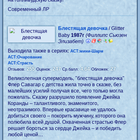
Современный ЛР
Блестящая девочка
/ Glitter
Baby
1987г
(Филлипс Сьюзен
Элизабет)
Выходила также в сериях:
АСТ:мини-Шарм
АСТ:Очарование
АСТ:Страсть
255
247
4.64
27
Отзывов:
Оценок:
Ср.балл:
Обложек:
Великолепная супермодель, "блестящая девочка"
Флер Савагар с детства жила точно в сказке, без
малейших усилий получая все, чего только могла
пожелать. Сказку разрушило появление Джейка
Коранды – талантливого, знаменитого,
неотразимого. Впервые красавице не удалось
добиться своего – покорить мужчину, которого она
полюбила всей душой. Охваченная страстью Флер
решает бороться за сердце Джейка – и победить
любой ценой…