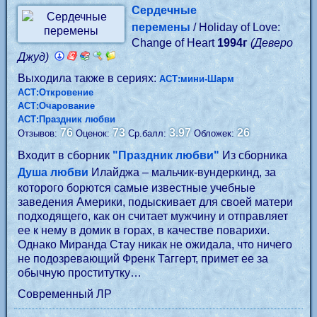
Сердечные
перемены
/ Holiday of Love:
Change of Heart
1994г
(Деверо
Джуд)
Выходила также в сериях:
АСТ:мини-Шарм
АСТ:Откровение
АСТ:Очарование
АСТ:Праздник любви
76
73
3.97
26
Отзывов:
Оценок:
Ср.балл:
Обложек:
Входит в сборник
"Праздник любви"
Из сборника
Душа любви
Илайджа – мальчик-вундеркинд, за
которого борются самые известные учебные
заведения Америки, подыскивает для своей матери
подходящего, как он считает мужчину и отправляет
ее к нему в домик в горах, в качестве поварихи.
Однако Миранда Стау никак не ожидала, что ничего
не подозревающий Френк Таггерт, примет ее за
обычную проститутку…
Современный ЛР