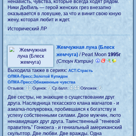
ненависть, чувства, которые всегда ходят рядом.
Ники ДюВиль — герой женских грез внезапно
оказывается в ловушке, за что и винит свою юную
жену, которая любит и ждет.
Исторический ЛР
Жемчужная луна (Блеск
жемчуга)
/ Pearl Moon
1995г
(Стоун Кэтрин)
Выходила также в сериях:
АСТ:Страсть
ОЛМА-Пресс:Золотой Купидон
ОЛМА-Пресс:Обнаженные чувства
11
9
4.44
6
Отзывов:
Оценок:
Ср.балл:
Обложек:
Две сестры, не знающие о существовании друг
друга. Наследница техасского клана магнатов - и
азиатка-полукровка, пробившаяся к богатству и
успеху собственными силами. Двое мужчин, люто
ненавидящих друг друга. Таинственный "теневой
правитель" Гонконга - и гениальный американский
скульптор. Две любви. Две вражды. Одна