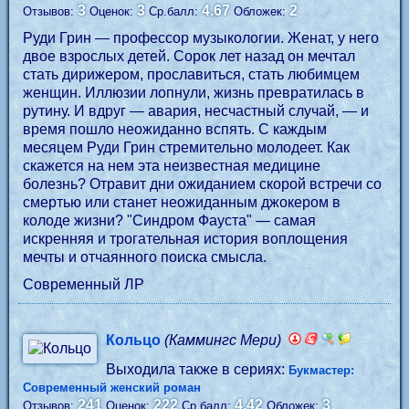
3
3
4.67
2
Отзывов:
Оценок:
Ср.балл:
Обложек:
Руди Грин — профессор музыкологии. Женат, у него
двое взрослых детей. Сорок лет назад он мечтал
стать дирижером, прославиться, стать любимцем
женщин. Иллюзии лопнули, жизнь превратилась в
рутину. И вдруг — авария, несчастный случай, — и
время пошло неожиданно вспять. С каждым
месяцем Руди Грин стремительно молодеет. Как
скажется на нем эта неизвестная медицине
болезнь? Отравит дни ожиданием скорой встречи со
смертью или станет неожиданным джокером в
колоде жизни? "Синдром Фауста" — самая
искренняя и трогательная история воплощения
мечты и отчаянного поиска смысла.
Современный ЛР
Кольцо
(Каммингс Мери)
Выходила также в сериях:
Букмастер:
Современный женский роман
241
222
4.42
3
Отзывов:
Оценок:
Ср.балл:
Обложек: