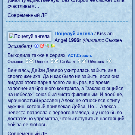
узнал ту единственную, без которой не сможет быть
счастливым…
Современный ЛР
Поцелуй ангела
/ Kiss an
Angel
1996г
(Филлипс Сьюзен
Элизабет)
Выходила также в сериях:
АСТ:Страсть
529
505
4.68
40
Отзывов:
Оценок:
Ср.балл:
Обложек:
Венчаясь, Дейзи Деверо ухитрилась забыть имя
своего жениха. Да и как было не забыть, если она
видела этого парня всего лишь раз, во время
заполнения брачного контракта, а "заключающийся
на небесах" союз был чисто фиктивным! И вообще,
мрачноватый красавец Алекс не относился к типу
мужчин, который привлекал Дейзи. Но… Алекса
невеста потрясла с первого взгляда, и у него было
достаточно упрямства, чтобы вступить в настоящий
бой за ее любовь…
Современный ЛР