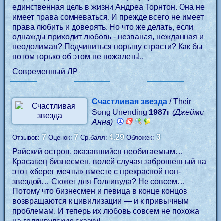
единственная цель в жизни Андреа Торнтон. Она не
имеет права сомневаться. И прежде всего не имеет
права любить и доверять. Но что же делать, если
однажды приходит любовь - незваная, нежданная и
неодолимая? Подчиниться порыву страсти? Как бы
потом горько об этом не пожалеть!..
Современный ЛР
Счастливая звезда
/ Their
Song Unending
1987г
(Джеймс
Анна)
7
7
4.29
3
Отзывов:
Оценок:
Ср.балл:
Обложек:
Райский остров, оказавшийся необитаемым…
Красавец бизнесмен, волей случая заброшенный на
этот «берег мечты» вместе с прекрасной поп-
звездой… Сюжет для Голливуда? Не совсем…
Потому что бизнесмен и певица в конце концов
возвращаются к цивилизации — и к привычным
проблемам. И теперь их любовь совсем не похожа
на голливудскую сказку!