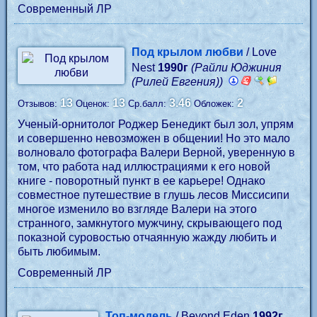
Современный ЛР
Под крылом любви
/ Love
Nest
1990г
(Райли Юджиния
(Рилей Евгения))
13
13
3.46
2
Отзывов:
Оценок:
Ср.балл:
Обложек:
Ученый-орнитолог Роджер Бенедикт был зол, упрям
и совершенно невозможен в общении! Но это мало
волновало фотографа Валери Верной, уверенную в
том, что работа над иллюстрациями к его новой
книге - поворотный пункт в ее карьере! Однако
совместное путешествие в глушь лесов Миссисипи
многое изменило во взгляде Валери на этого
странного, замкнутого мужчину, скрывающего под
показной суровостью отчаянную жажду любить и
быть любимым.
Современный ЛР
Топ-модель
/ Beyond Eden
1992г