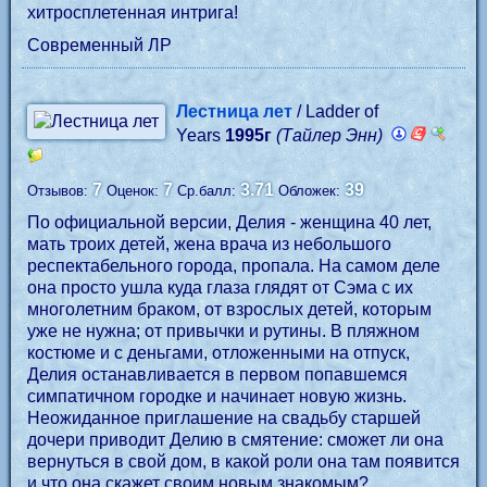
хитросплетенная интрига!
Современный ЛР
Лестница лет
/ Ladder of
Years
1995г
(Тайлер Энн)
7
7
3.71
39
Отзывов:
Оценок:
Ср.балл:
Обложек:
По официальной версии, Делия - женщина 40 лет,
мать троих детей, жена врача из небольшого
респектабельного города, пропала. На самом деле
она просто ушла куда глаза глядят от Сэма с их
многолетним браком, от взрослых детей, которым
уже не нужна; от привычки и рутины. В пляжном
костюме и с деньгами, отложенными на отпуск,
Делия останавливается в первом попавшемся
симпатичном городке и начинает новую жизнь.
Неожиданное приглашение на свадьбу старшей
дочери приводит Делию в смятение: сможет ли она
вернуться в свой дом, в какой роли она там появится
и что она скажет своим новым знакомым?