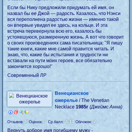
Если бы Нику предложили придумать ей имя, он
назвал бы ее Джой — радость. Казалось, что Нэнси
вся переполнена радостью жизни — именно такой
он впервые увидел ее здесь, на кольце. И эта
встреча перевернула всю его, казалось бы
устоявшуюся, размеренную жизнь. А вот что говорит
о своих произведениях сама писательница: "Я пишу
такие книги, какие мне самой правится читать. И
знаю, что, какие бы испытания и трудности ни
вставали на пути моих героев, все обязательно
закончится хорошо!"
Современный ЛР
Венецианское
ожерелье
/ The Venetian
Necklace
1985г
(Джеймс Анна)
8
7
4.14
2
Отзывов:
Оценок:
Ср.балл:
Обложек:
Вернуть доброе имя погибшему мужу -