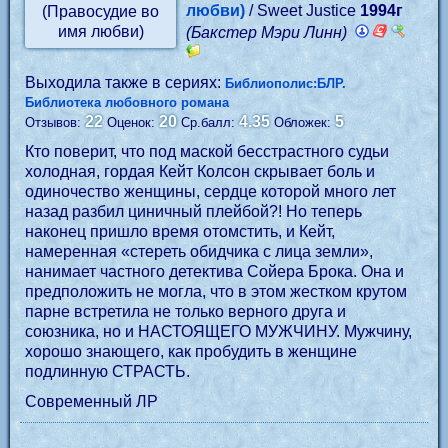
любви)
/ Sweet Justice
1994г
(Бакстер Мэри Линн)
Выходила также в сериях:
Библиополис:БЛР.
Библиотека любовного романа
22
20
4.35
5
Отзывов:
Оценок:
Ср.балл:
Обложек:
Кто поверит, что под маской бесстрастного судьи
холодная, гордая Кейт Колсон скрывает боль и
одиночество женщины, сердце которой много лет
назад разбил циничный плейбой?! Но теперь
наконец пришло время отомстить, и Кейт,
намеренная «стереть обидчика с лица земли»,
нанимает частного детектива Сойера Брока. Она и
предположить не могла, что в этом жестком крутом
парне встретила не только верного друга и
союзника, но и НАСТОЯЩЕГО МУЖЧИНУ. Мужчину,
хорошо знающего, как пробудить в женщине
подлинную СТРАСТЬ.
Современный ЛР