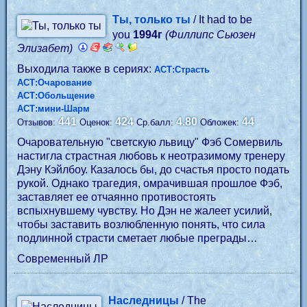
Ты, только ты
/ It had to be
you
1994г
(Филлипс Сьюзен
Элизабет)
Выходила также в сериях:
АСТ:Страсть
АСТ:Очарование
АСТ:Обольщение
АСТ:мини-Шарм
441
424
4.80
44
Отзывов:
Оценок:
Ср.балл:
Обложек:
Очаровательную "светскую львицу" Фэб Сомервиль
настигла страстная любовь к неотразимому тренеру
Дэну Кэйлбоу. Казалось бы, до счастья просто подать
рукой. Однако трагедия, омрачившая прошлое Фэб,
заставляет ее отчаянно противостоять
вспыхнувшему чувству. Но Дэн не жалеет усилий,
чтобы заставить возлюбленную понять, что сила
подлинной страсти сметает любые преграды…
Современный ЛР
Наследницы
/ The