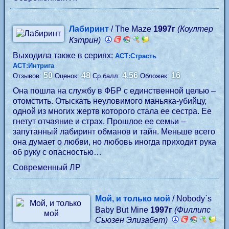
Лабиринт
/ The Maze
1997г
(Коултер
Кэтрин)
Выходила также в сериях:
АСТ:Страсть
АСТ:Интрига
50
48
4.56
16
Отзывов:
Оценок:
Ср.балл:
Обложек:
Она пошла на службу в ФБР с единственной целью –
отомстить. Отыскать неуловимого маньяка-убийцу,
одной из многих жертв которого стала ее сестра. Ее
гнетут отчаяние и страх. Прошлое ее семьи –
запутанный лабиринт обманов и тайн. Меньше всего
она думает о любви, но любовь иногда приходит рука
об руку с опасностью…
Современный ЛР
Мой, и только мой
/ Nobody`s
Baby But Mine
1997г
(Филлипс
Сьюзен Элизабет)