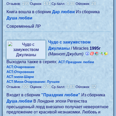
199
191
4.38
28
Отзывов:
Оценок:
Ср.балл:
Обложек:
Книга вошла в сборник
Дар любви
Из сборника
Душа любви
Современный ЛР
Чудо с замужеством
Джулианы
/ Miracles
1995г
(Макнот Джудит)
Выходила также в сериях:
АСТ:Праздник любви
АСТ:Очарование
АСТ:Откровение
АСТ:мини-Шарм
АСТ:Мини-Очарование: Лучшее
300
275
3.83
32
Отзывов:
Оценок:
Ср.балл:
Обложек:
Входит в сборник
"Праздник любви"
Из сборника
Душа любви
В Лондоне эпохи Регенства
пресыщенный лорд внезапно получает невероятное
предложение от красивой незнакомки. Любовь и