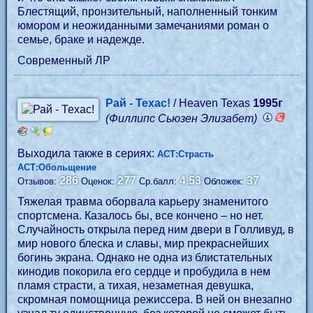
Блестящий, пронзительный, наполненный тонким
юмором и неожиданными замечаниями роман о
семье, браке и надежде.
Современный ЛР
Рай - Техас!
/ Heaven Texas
1995г
(Филлипс Сьюзен Элизабет)
Выходила также в сериях:
АСТ:Страсть
АСТ:Обольщение
286
277
4.53
37
Отзывов:
Оценок:
Ср.балл:
Обложек:
Тяжелая травма оборвала карьеру знаменитого
спортсмена. Казалось бы, все кончено – но нет.
Случайность открыла перед ним двери в Голливуд, в
мир нового блеска и славы, мир прекраснейших
богинь экрана. Однако не одна из блистательных
кинодив покорила его сердце и пробудила в нем
пламя страсти, а тихая, незаметная девушка,
скромная помощница режиссера. В ней он внезапно