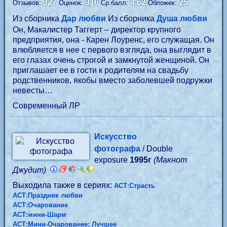
327
316
4.62
25
Отзывов:
Оценок:
Ср.балл:
Обложек:
Из сборника
Дар любви
Из сборника
Душа любви
Он, Макалистер Таггерт – директор крупного
предприятия, она - Карен Лоуренс, его служащая. Он
влюбляется в нее с первого взгляда, она выглядит в
его глазах очень строгой и замкнутой женщиной. Он
приглашает ее в гости к родителям на свадьбу
родственников, якобы вместо заболевшей подружки
невесты…
Современный ЛР
Искусство
фотографа
/ Double
exposure
1995г
(Макнот
Джудит)
Выходила также в сериях:
АСТ:Страсть
АСТ:Праздник любви
АСТ:Очарование
АСТ:мини-Шарм
АСТ:Мини-Очарование: Лучшее