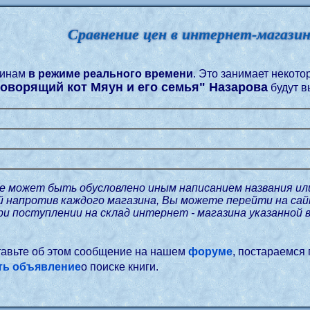
Сравнение цен в интернет-магази
зинам
в режиме реального времени
. Это занимает некот
оворящий кот Мяун и его семья" Назарова
будут в
е может быть обусловлено иным написанием названия ил
ой напротив каждого магазина, Вы можете перейти на с
при поступлении на склад интернет - магазина указанной 
ставьте об этом сообщение на нашем
форуме
, постараемся
ть объявление
о поиске книги.