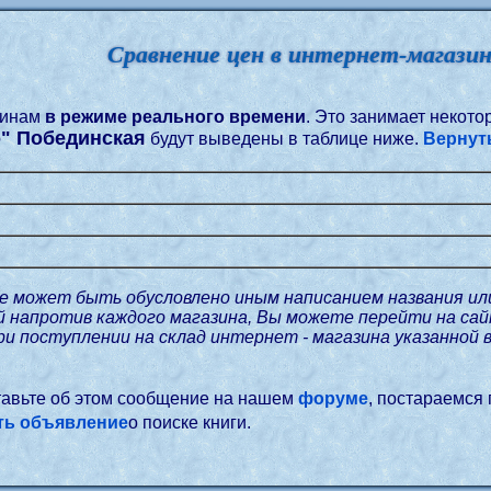
Сравнение цен в интернет-магази
зинам
в режиме реального времени
. Это занимает некот
о" Побединская
будут выведены в таблице ниже.
Вернуть
е может быть обусловлено иным написанием названия ил
ой напротив каждого магазина, Вы можете перейти на с
при поступлении на склад интернет - магазина указанной 
ставьте об этом сообщение на нашем
форуме
, постараемся
ть объявление
о поиске книги.