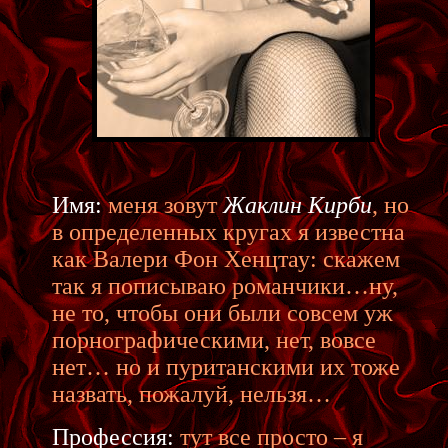
Имя:
меня зовут
Жаклин Кирби
, но
в определенных кругах я известна
как Валери Фон Хенцтау: скажем
так я пописываю романчики…ну,
не то, чтобы они были совсем уж
порнографическими, нет, вовсе
нет… но и пуританскими их тоже
назвать, пожалуй, нельзя…
Профессия:
тут все просто – я