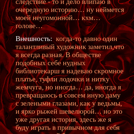
следствие - то и дело влипаю в
очередную историю… ну неймется
моей неугомонной… кхм…
голове…
Внешность:
когда-то давно один
талантливый художник заметил,что
я всегда разная. В обществе
подобных себе нудных
библиотекарш я надеваю скромное
платье, туфли лодочки и нитку
жемчуга, но иногда… да, иногда я
превращаюсь в совсем иную даму
с зелеными глазами, как у ведьмы,
и ярко рыжей шевелюрой… но это
уже другая история, здесь же я
буду играть в привычном для себя