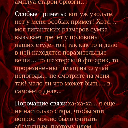
амплуа старой брюзги…
Особые приметы:
вот уж увольте,
нет у меня особых примет! Хотя…
моя гигантских размеров сумка
вызывает трепет у половины
наших студентов, так как то и дело
в ней находятся поразительные
вещи… то шахтерский фонарик, то
прорезиненный плащ на случай
непогоды... не смотрите на меня
так! мало ли что может быть.... в
самом-то деле...
Порочащие связи:
ха-ха-ха... я еще
не настолько стара, чтобы этот
вопрос можно было считать
абсурдным, поэтому идем