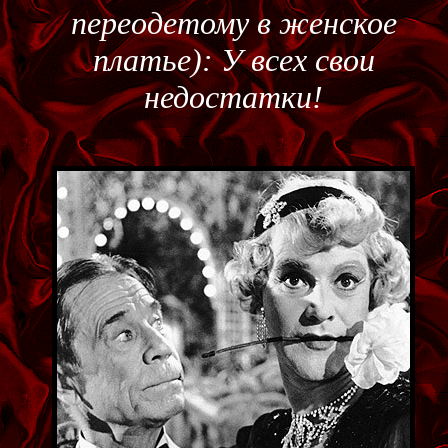
переодетому в женское
платье): У всех свои
недостатки!