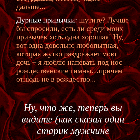
дальше...
Дурные привычки:
шутите? Лучше
бы спросили, есть ли среди моих
привычек хоть одна хорошая! Ну,
вот одна довольно любопытная,
которая жутко раздражает мою
дочь – я люблю напевать под нос
рождественские гимны…причем
отнюдь не в рождество...
Ну, что же, теперь вы
видите (как сказал один
старик мужчине