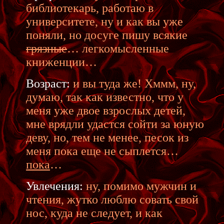
библиотекарь, работаю в
университете, ну и как вы уже
поняли, но досуге пишу всякие
грязные
… легкомысленные
книженции…
Возраст:
и вы туда же! Хммм, ну,
думаю, так как известно, что у
меня уже двое взрослых детей,
мне врядли удастся сойти за юную
деву, но, тем не менее, песок из
меня пока еще не сыплется…
пока
…
Увлечения:
ну, помимо мужчин и
чтения, жутко люблю совать свой
нос, куда не следует, и как