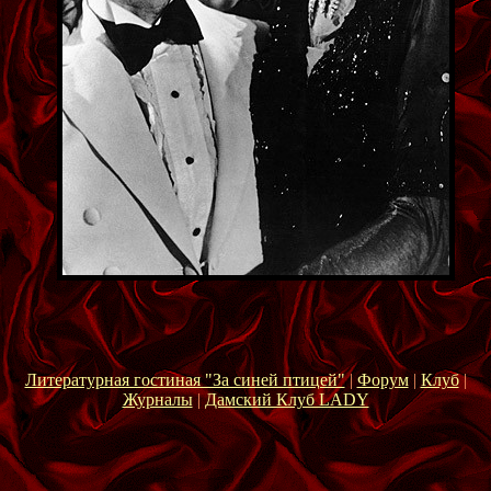
Литературная гостиная "За синей птицей"
|
Форум
|
Клуб
|
Журналы
|
Дамский Клуб LADY