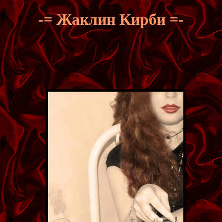
-= Жаклин Кирби =-