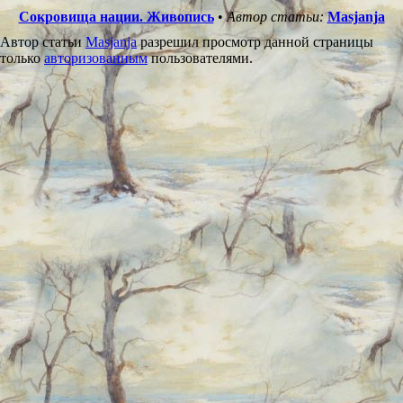
Сокровища нации. Живопись
•
Автор статьи:
Masjanja
Автор статьи
Masjanja
разрешил просмотр данной страницы
только
авторизованным
пользователями.