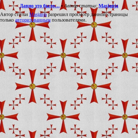
Давно это было…
•
Автор статьи:
Masjanja
Автор статьи
Masjanja
разрешил просмотр данной страницы
только
авторизованным
пользователями.