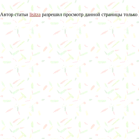
Автор статьи
lisitza
разрешил просмотр данной страницы только