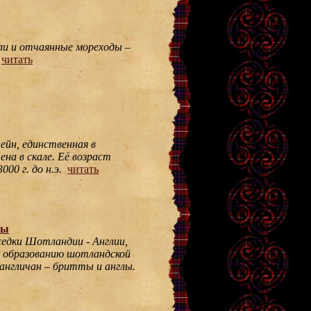
ли и отчаянные мореходы –
читать
йн, единственная в
ена в скале. Её возраст
00 г. до н.э.
читать
лы
седки Шотландии - Англии,
к образованию шотландской
англичан – бритты и англы.