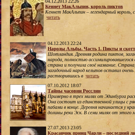
04.12.2013 22:26
Кеннет МакАльпин, король пиктов
Кеннет МакАльпин – легендарный король, 
читать
04.12.2013 22:24
Народы Альбы. Часть 1. Пикты и скот
Шотландия. Древняя родина пиктов, зага
народа, полностью ассимилировавшегося 
страна и получила своё название. Страна,
загадочный народ кельтов оставил очень
растворившись в
читать
07.10.2012 18:07
Тайны часовни Росслин
Примерно в трех милях от Эдинбурга раск
Она состоит из единственной улицы с ря
пабами в конце. Деревня начинается у кра
долины реки Эск. В семи милях от этого 
27.07.2013 23:05
Красавчик принц Чарли – последний л