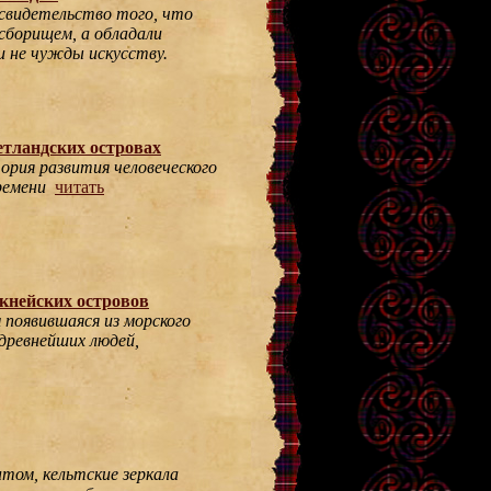
свидетельство того, что
 сборищем, а обладали
и не чужды искусству.
етландских островах
ория развития человеческого
ремени
читать
кнейских островов
 появившаяся из морского
 древнейших людей,
том, кельтские зеркала