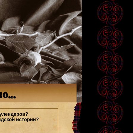
оулендеров?
ндской истории?