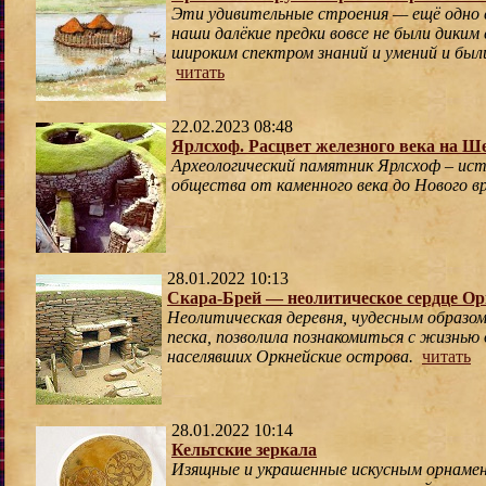
Эти удивительные строения — ещё одно 
наши далёкие предки вовсе не были диким
широким спектром знаний и умений и был
читать
22.02.2023 08:48
Ярлсхоф. Расцвет железного века на Ш
Археологический памятник Ярлсхоф – ист
общества от каменного века до Нового в
28.01.2022 10:13
Скара-Брей — неолитическое сердце Ор
Неолитическая деревня, чудесным образом
песка, позволила познакомиться с жизнью
населявших Оркнейские острова.
читать
28.01.2022 10:14
Кельтские зеркала
Изящные и украшенные искусным орнамен