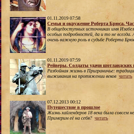
01.11.2019 07:58
Семья и окружение Роберта Брюса. Час
В общедоступных источниках имя Изабе
особых подробностей, да и то не всегда.
очень важную роль в судьбе Роберта Брю
01.11.2019 07:59
Рейверы. Солдаты удачи шотландских 
Разбойная жизнь в Приграничье: традиции
выживания на протяжении веков
читать
07.12.2013 00:12
Путешествие в прошлое
Жизнь хайлендеров 18 века была совсем не
Примерим её на себя?
читать