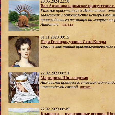
20.05.2024 22:58
Вал Антонина и римское присутствие 
Римское присутствие в Шотландии - эт
завоевания и одновременно история взаим
происходившего несмотря на мощные погр
Антонина.
читать
01.11.2023 00:15
Леди Грейндж, узница Сент-Килды
Трагические тайны аристократического 
22.02.2023 08:51
Маргарита Шотландская
Английская принцесса, ставшая шотландс
шотландской святой
читать
22.02.2023 08:49
Кранноги — рукотворные острова Шо