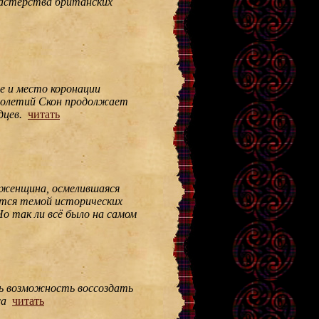
мастерства британских
е и место коронации
толетий Скон продолжает
дцев.
читать
 женщина, осмелившаяся
тся темой исторических
о так ли всё было на самом
сь возможность воссоздать
са
читать