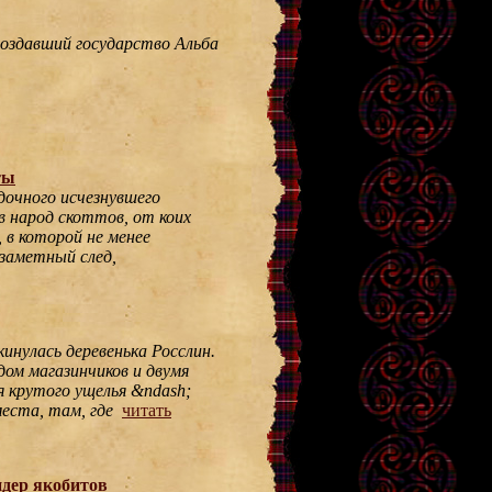
создавший государство Альба
ты
дочного исчезнувшего
в народ скоттов, от коих
 в которой не менее
 заметный след,
инулась деревенька Росслин.
дом магазинчиков и двумя
я крутого ущелья &ndash;
места, там, где
читать
идер якобитов