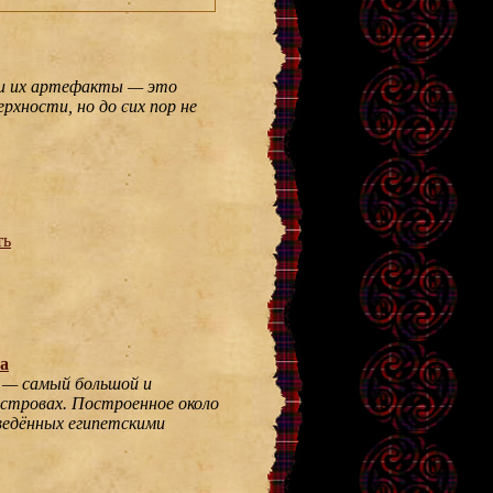
и их артефакты — это
рхности, но до сих пор не
ть
а
 — самый большой и
стровах. Построенное около
зведённых египетскими