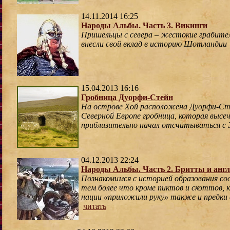
14.11.2014 16:25
Народы Альбы. Часть 3. Викинги
Пришельцы с севера – жестокие грабите
внесли свой вклад в историю Шотландии
15.04.2013 16:16
Гробница Дуорфи-Стейн
На острове Хой расположена Дуорфи-Сте
Северной Европе гробница, которая высеч
приблизительно начал отсчитываться с 30
04.12.2013 22:24
Народы Альбы. Часть 2. Бритты и анг
Познакомимся с историей образования со
тем более что кроме пиктов и скоттов, 
нации «приложили руку» также и предки 
читать