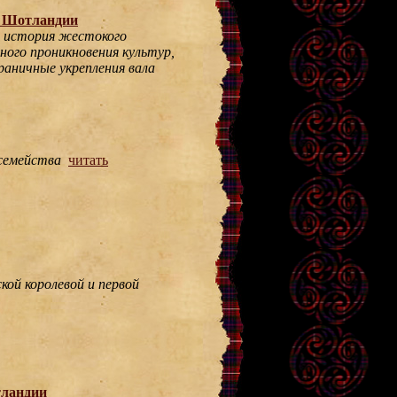
в Шотландии
о история жестокого
ного проникновения культур,
аничные укрепления вала
семейства
читать
кой королевой и первой
тландии