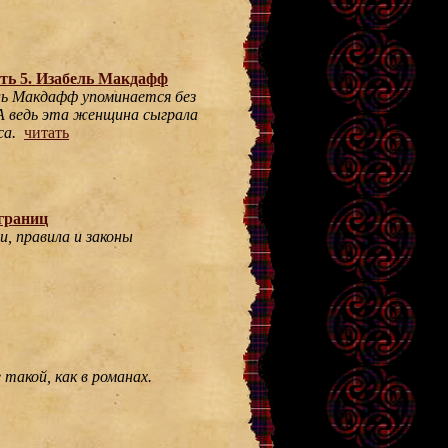
ть 5. Изабель Макдафф
ль Макдафф упоминается без
 А ведь эта женщина сыграла
са.
читать
границ
, правила и законы
 такой, как в романах.