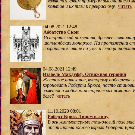
являются ярким примером высочайшего 
кельтов и их тяги к прекрасному.
читать
04.08.2021 12:48
Аббатство Скон
Исторический памятник, древнее святилищ
шотландских монархов. На протяжении с
сохранять влияние на умы и сердца шотлан
04.08.2021 12:49
Изабель Макдуфф. Отважная героиня
Жестокое наказание, которому подверглась
короновать Роберта Брюса, часто станови
заметок и любовно-исторических романов. Н
деле?
читать
11.10.2020 08:01
Роберт Брюс. Лицом к лицу
В век компьютерных технологий появила
облик шотландского короля Роберта Брю