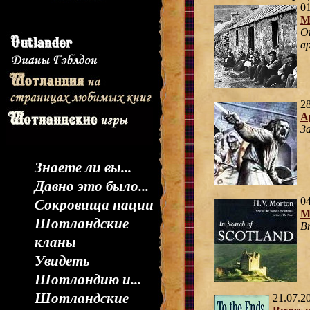
01
М
О
а
28
А
З
Знаете ли вы...
Давно это было...
04
Сокровища нации
М
Шотландские
В
кланы
Увидеть
Шотландию и...
Шотландские
21.07.2