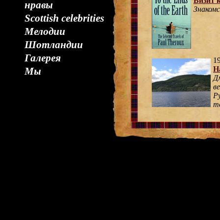
Визит 
нравы
Знакомс
Scottish celebrities
Мелодии
Шотландии
Галерея
19
Н
Мы
Д
в
Р
т