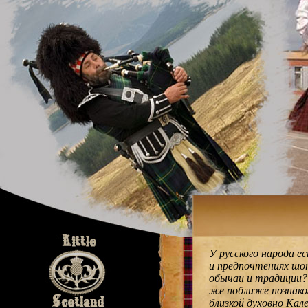
У русского народа е
и предпочтениях шот
обычаи и традиции?
же поближе познако
близкой духовно Кал