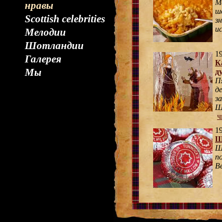
М
нравы
ш
Scottish celebrities
з
и
Мелодии
Шотландии
19
Галерея
К
Мы
д
П
д
з
Ш
ч
19
Ш
Ш
п
В