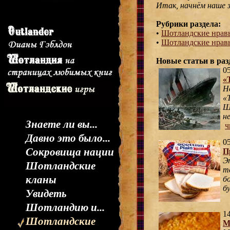
Итак, начнём наше з
Рубрики раздела:
•
Шотландские нравы
•
Шотландские нравы
Новые статьи в раз
05
«
Н
«
Ш
н
Знаете ли вы...
ч
Давно это было...
05
Сокровища нации
П
Э
Шотландские
т
кланы
б
б
Увидеть
Шотландию и...
14
Шотландские
М