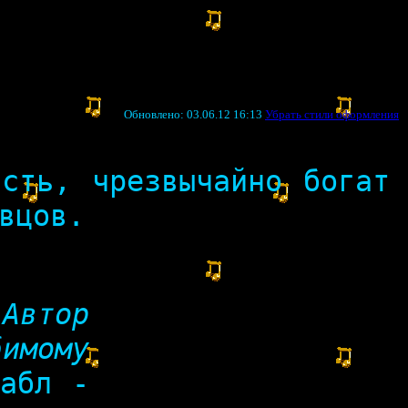
Обновлено: 03.06.12 16:13
Убрать стили оформления
сть, чрезвычайно богат
евцов.
"Автор
имому
абл -