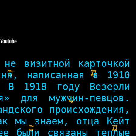
 не визитной карточкой
сня, написанная в 1910
. В 1918 году Везерли
я» для мужчин-певцов.
андского происхождения,
ак мы знаем, отца Кейт
ее были связаны теплые