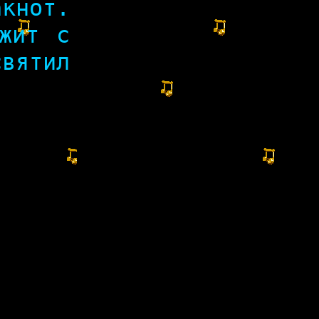
акнот.
жит с
святил