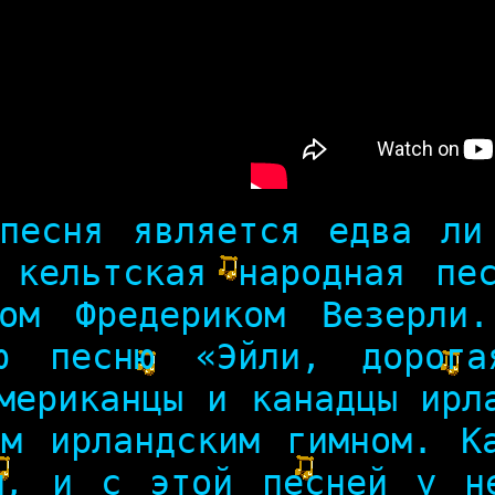
есня является едва ли
 кельтская народная пе
том Фредериком Везерли
ую песню «Эйли, дорога
мериканцы и канадцы ирл
ым ирландским гимном. К
м, и с этой песней у н