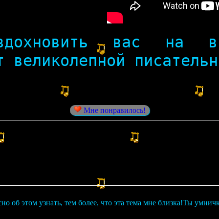
дохновить вас на вне
т великолепной писательн
Мне понравилось!
но об этом узнать, тем более, что эта тема мне близка!Ты умничк