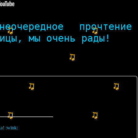
очередное прочтение
ицы, мы очень рады!
а! :wink: