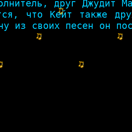
олнитель, друг Джудит М
тся, что Кейт также дру
ну из своих песен он по