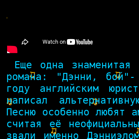
Еще одна знаменитая п
романа: "Дэнни, бой"-
году английским юрис
написал альтернативн
Песню особенно любят а
считая её неофициальн
звали именно Дэнниэло