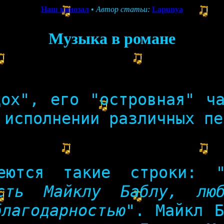
Наш кинозал
•
Автор статьи:
Lapunya
Музыка в романе
дох", его "островная" ча
 исполнении различных п
еются такие строки:
ость Майклу Баблу, люб
лагодарностью"
. Майкл Б