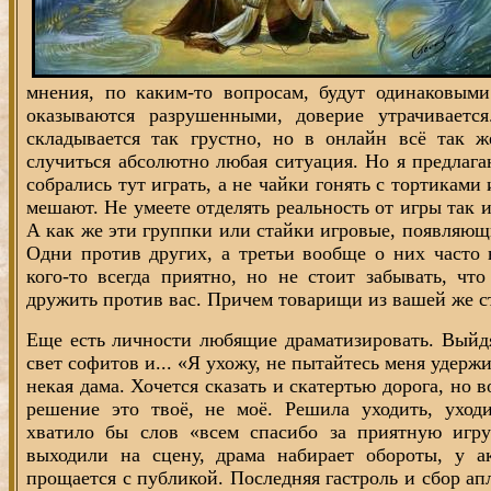
мнения, по каким-то вопросам, будут одинаковым
оказываются разрушенными, доверие утрачивается
складывается так грустно, но в онлайн всё так 
случиться абсолютно любая ситуация. Но я предлага
собрались тут играть, а не чайки гонять с тортикам
мешают. Не умеете отделять реальность от игры так и 
А как же эти группки или стайки игровые, появляющ
Одни против других, а третьи вообще о них часто 
кого-то всегда приятно, но не стоит забывать, чт
дружить против вас. Причем товарищи из вашей же ст
Еще есть личности любящие драматизировать. Выйдя
свет софитов и... «Я ухожу, не пытайтесь меня удержи
некая дама. Хочется сказать и скатертью дорога, но в
решение это твоё, не моё. Решила уходить, уход
хватило бы слов «всем спасибо за приятную игру
выходили на сцену, драма набирает обороты, у а
прощается с публикой. Последняя гастроль и сбор ап