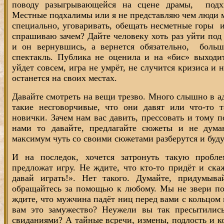
поводу разыгрывающейся на сцене драмы,
подх
Местные подхалимы или я не представляю чем люди 
специально, уговаривать, обещать несметные горы
и
спрашиваю зачем? Дайте человеку хоть раз уйти под
и он вернувшись, а вернется обязательно,
больш
спектакль. Публика не оценила и на «бис» выходи
уйдет совсем, игра не умрёт, не случится кризиса и 
останется на своих местах.
Давайте смотреть на вещи трезво. Много слышно в ад
такие несговорчивые, что они давят или что-то 
новички. Зачем нам вас давить, прессовать и тому п
нами то давайте, предлагайте сюжеты и не думаю
максимум чуть со своими сюжетами разберутся и буду
И на последок, хочется затронуть такую пробл
предложат игру. Не ждите, что кто-то придёт и ска
давай играть!». Нет такого. Думайте, придумыв
обращайтесь за помощью к любому. Мы не звери п
ждите, что мужчина падёт ниц перед вами с кольцом 
вам это замужество? Неужели вы так пресытились
свиданиями? А тайные всречи, измены, подлость и ко