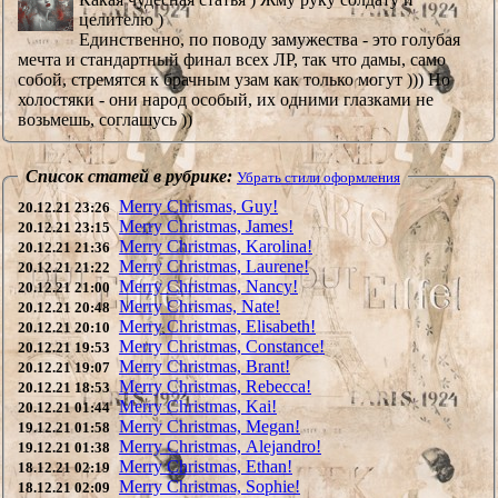
целителю )
Единственно, по поводу замужества - это голубая
мечта и стандартный финал всех ЛР, так что дамы, само
собой, стремятся к брачным узам как только могут ))) Но
холостяки - они народ особый, их одними глазками не
возьмешь, соглашусь ))
Список статей в рубрике:
Убрать стили оформления
Merry Chrismas, Guy!
20.12.21 23:26
Merry Christmas, James!
20.12.21 23:15
Merry Christmas, Karolina!
20.12.21 21:36
Merry Christmas, Laurene!
20.12.21 21:22
Merry Christmas, Nancy!
20.12.21 21:00
Merry Chrismas, Nate!
20.12.21 20:48
Merry Christmas, Elisabeth!
20.12.21 20:10
Merry Christmas, Constance!
20.12.21 19:53
Merry Christmas, Brant!
20.12.21 19:07
Merry Christmas, Rebecca!
20.12.21 18:53
Merry Christmas, Kai!
20.12.21 01:44
Merry Christmas, Megan!
19.12.21 01:58
Merry Christmas, Alejandro!
19.12.21 01:38
Merry Christmas, Ethan!
18.12.21 02:19
Merry Christmas, Sophie!
18.12.21 02:09