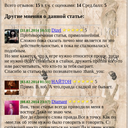
Всего отзывов:
15
в т.ч. с оценками:
14
Сред.балл:
5
Другие мнения о данной статье:
Dizel
5
[31.01.2014 18:51]
Противоречивая статья, прямолинейная.
Сложно пока сказать лично мне является ли это
действительностью, я пока не сталкивалась с
подобным.
Но мне кажется, что к игре нужно относится проще, тогда
не нужно будет сбиваться в стайки, дружить против кого-то
или рассчитывать, что кто-то за тебя сыграет.
Спасибо за статью было познавательно :thank_you:
НАЙТОН
5
[03.02.2014 01:51]
Прямо. В лоб. А что,правда сладкой не бывает.
Diamant
5
[08.02.2014 23:17]
Вик, твои статьи всегда приводили меня в
восторг.Даже не знаю чем.
Все до единого слова правда.Все в точку. Как по
-мне,так об этом нужно было говорить и говорить. С
ситуацией никто справляться не хочет.Да и зачем,жизнь