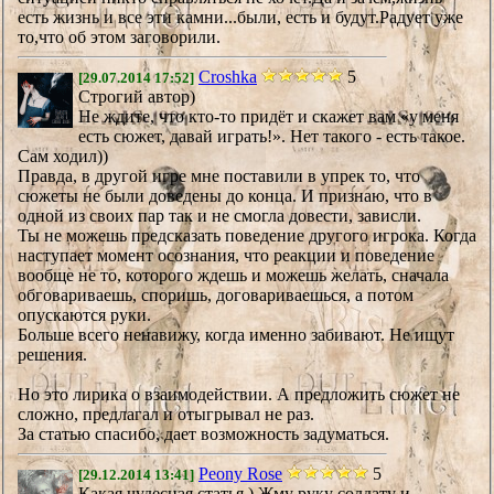
есть жизнь и все эти камни...были, есть и будут.Радует уже
то,что об этом заговорили.
Croshka
5
[29.07.2014 17:52]
Строгий автор)
Не ждите, что кто-то придёт и скажет вам «у меня
есть сюжет, давай играть!». Нет такого - есть такое.
Сам ходил))
Правда, в другой игре мне поставили в упрек то, что
сюжеты не были доведены до конца. И признаю, что в
одной из своих пар так и не смогла довести, зависли.
Ты не можешь предсказать поведение другого игрока. Когда
наступает момент осознания, что реакции и поведение
вообще не то, которого ждешь и можешь желать, сначала
обговариваешь, споришь, договариваешься, а потом
опускаются руки.
Больше всего ненавижу, когда именно забивают. Не ищут
решения.
Но это лирика о взаимодействии. А предложить сюжет не
сложно, предлагал и отыгрывал не раз.
За статью спасибо, дает возможность задуматься.
Peony Rose
5
[29.12.2014 13:41]
Какая чудесная статья ) Жму руку солдату и