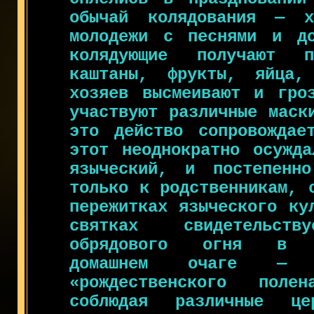
обычай колядования — 
молодежи с песнями и до
колядующие получают п
каштаны, фрукты, яйца,
хозяев высмеивают и гро
участвуют различные маск
это действо сопровождае
этот неоднократно осужда
языческий, и постепенн
только к родственникам, 
пережитках языческого ку
святках свидетельству
обрядового огня в
домашнем очаге —
«рождественского поле
соблюдая различные ц