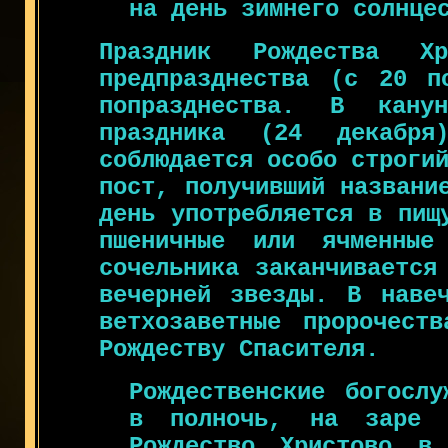
на день зимнего солнце
Праздник Рождества Х
предпразднества (с 20 п
попразднества. В кан
праздника (24 декабря
соблюдается особо строги
пост, получивший названи
день употребляется в пищ
пшеничные или ячменные
сочельника заканчивается
вечерней звезды. В навеч
ветхозаветные пророчест
Рождеству Спасителя.
Рождественские богослу
в полночь, на заре 
Рождество Христово в