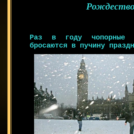
Рождество
Раз в году чопорные 
бросаются в пучину празд