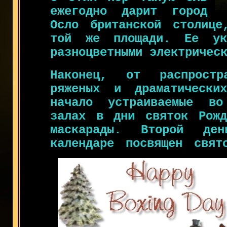
ежегодно дарит город
Осло британской столице
той же площади. Ее укр
разноцветными электричес
Наконец, от распростр
ряженых и драматически
начало устраиваемые во
залах в дни святок Рожд
маскарады. Второй де
календаре посвящен свя