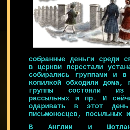
собранные деньги среди с
в церкви перестали устан
собирались группами и в
копилкой обходили дома, 
группы состояли из 
рассыльных и пр. И сейч
одаривать в этот день
письмоносцев, посыльных 
В Англии и Шотланд