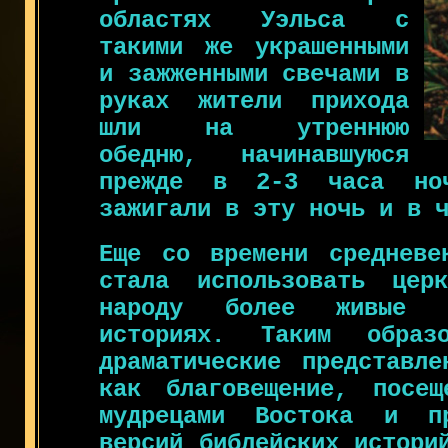
областях Уэльса с
такими же украшенными
и зажженными свечами в
руках жители прихода
шли на утреннюю
обедню, начинавшуюся
прежде в 2-3 часа ноч
зажигали в эту ночь и в 
Еще со времени средневе
стала использовать цер
народу более живые в
историях. Таким образ
драматические представле
как благовещение, посещ
мудрецами Востока и пр
версий библейских истори