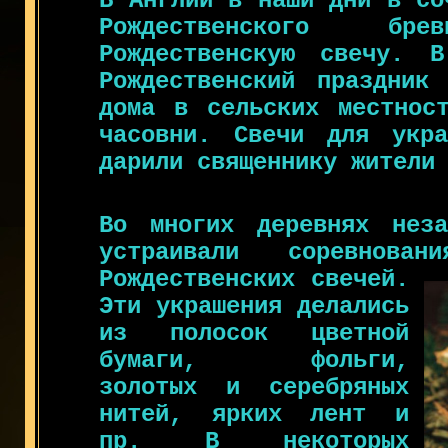
В Англии в наши дни в со
Рождественского бр
Рождественскую свечу. 
Рождественский праздник
дома в сельских местнос
часовни. Свечи для укра
дарили священнику жители
Во многих деревнях неза
устраивали соревнова
Рождественских свечей.
Эти украшения делались
из полосок цветной
бумаги, фольги,
золотых и серебряных
нитей, ярких лент и
пр. В некоторых