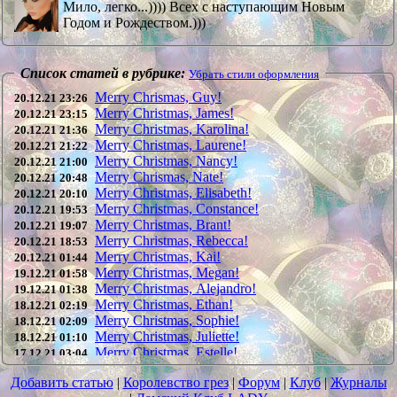
Мило, легко...)))) Всех с наступающим Новым
Годом и Рождеством.)))
Список статей в рубрике:
Убрать стили оформления
Merry Chrismas, Guy!
20.12.21 23:26
Merry Christmas, James!
20.12.21 23:15
Merry Christmas, Karolina!
20.12.21 21:36
Merry Christmas, Laurene!
20.12.21 21:22
Merry Christmas, Nancy!
20.12.21 21:00
Merry Chrismas, Nate!
20.12.21 20:48
Merry Christmas, Elisabeth!
20.12.21 20:10
Merry Christmas, Constance!
20.12.21 19:53
Merry Christmas, Brant!
20.12.21 19:07
Merry Christmas, Rebecca!
20.12.21 18:53
Merry Christmas, Kai!
20.12.21 01:44
Merry Christmas, Megan!
19.12.21 01:58
Merry Christmas, Alejandro!
19.12.21 01:38
Merry Christmas, Ethan!
18.12.21 02:19
Merry Christmas, Sophie!
18.12.21 02:09
Merry Christmas, Juliette!
18.12.21 01:10
Merry Christmas, Estelle!
17.12.21 03:04
Merry Christmas, Caroline!
17.12.21 02:49
Добавить статью
|
Королевство грез
|
Форум
|
Клуб
|
Журналы
Merry Christmas, Anastasia!
17.12.21 02:40