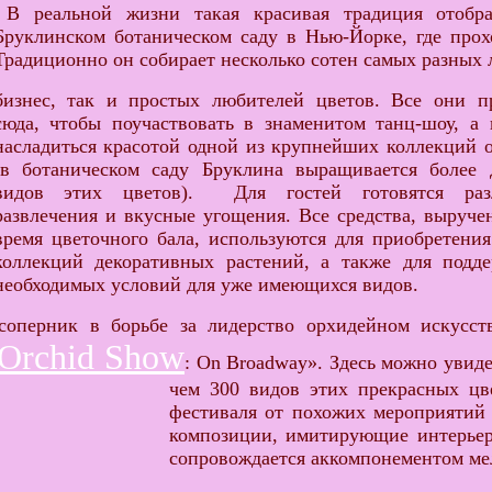
В реальной жизни такая красивая традиция отобра
Бруклинском ботаническом саду в Нью-Йорке, где прох
Традиционно он собирает несколько сотен самых разных
бизнес, так и простых любителей цветов. Все они п
сюда, чтобы поучаствовать в знаменитом танц-шоу, а 
насладиться красотой одной из крупнейших коллекций 
(в ботаническом саду Бруклина выращивается более 
видов этих цветов). Для гостей готовятся раз
развлечения и вкусные угощения. Все средства, выруче
время цветочного бала, используются для приобретени
коллекций декоративных растений, а также для подд
необходимых условий для уже имеющихся видов.
соперник в борьбе за лидерство орхидейном искусст
Orchid Show
: On Broadway». Здесь можно увид
чем 300 видов этих прекрасных ц
фестиваля от похожих мероприятий
композиции, имитирующие интерьер
сопровождается аккомпонементом ме