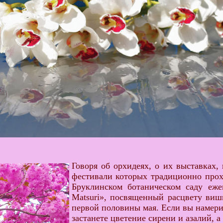
Говоря об орхидеях, о их выставках,
фестивали которых традиционно прох
Бруклинском ботаническом саду еже
Matsuri», посвященный расцвету виш
первой половины мая. Если вы намери
застанете цветение сирени и азалий, а