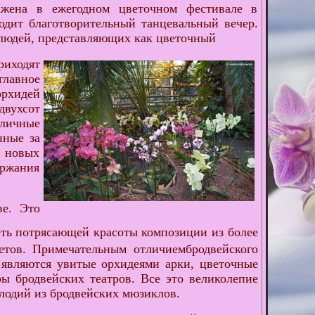
жена в ежегодном цветочном фестивале в
одит благотворительный танцевальный вечер.
 людей, представляющих как цветочный
риходят
главное
орхидей
двухсот
личные
нные за
я новых
ержания
ве. Это
еть потрясающей красоты композиции из более
ветов. Примечательным
отличиембродвейского
 являются увитые орхидеями арки, цветочные
ы бродвейских театров. Все это великолепие
лодий из бродвейских мюзиклов.