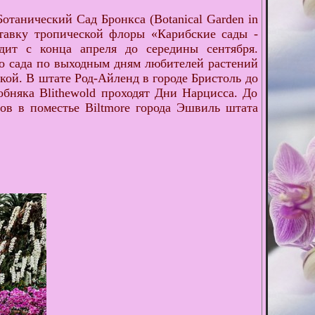
отанический Сад Бронкса (Botanical Garden in
ставку тропической флоры «Карибские сады -
дит с конца апреля до середины сентября.
го сада по выходным дням любителей растений
кой. В штате Род-Айленд в городе Бристоль до
обняка Blithewold проходят Дни Нарцисса. До
ов в поместье Biltmore города Эшвиль штата