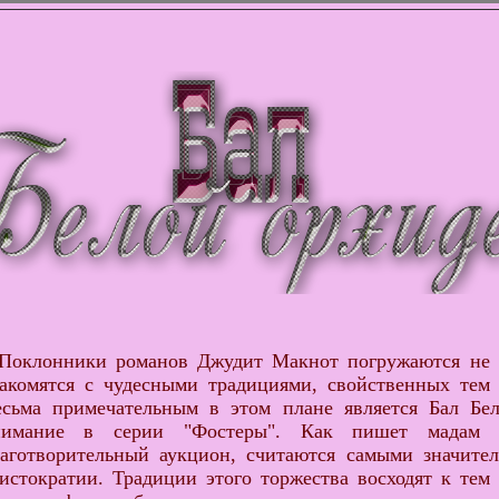
оклонники романов Джудит Макнот погружаются не т
акомятся с чудесными традициями, свойственных тем 
сьма примечательным в этом плане является Бал Бел
нимание в серии "Фостеры". Как пишет мадам М
аготворительный аукцион, считаются самыми значите
истократии. Традиции этого торжества восходят к тем