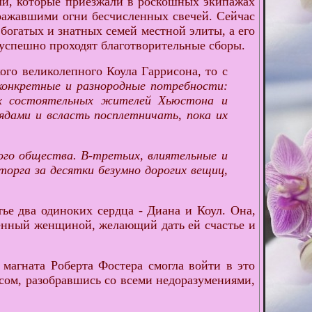
и, которые приезжали в роскошных экипажах
ражавшими огни бесчисленных свечей. Сейчас
 богатых и знатных семей местной элиты, а его
 успешно проходят благотворительные сборы.
ого великолепного Коула Гаррисона, то с
 конкретные и разнородные потребности:
ых состоятельных жителей Хьюстона и
ядами и всласть посплетничать, пока их
кого общества. В-третьих, влиятельные и
орга за десятки безумно дорогих вещиц,
ье два одиноких сердца - Диана и Коул. Она,
ленный женщиной, желающий дать ей счастье и
магната Роберта Фостера смогла войти в это
сом, разобравшись со всеми недоразумениями,