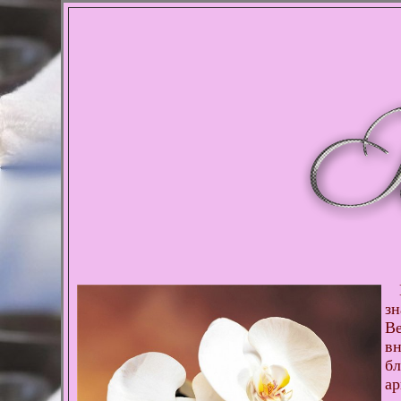
П
зн
Ве
в
бл
ар