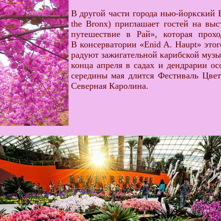
В другой части города нью-йоркский Б
the Bronx) приглашает гостей на вы
путешествие в Рай», которая прохо
В консерватории «Enid A. Haupt» это
радуют зажигательной карибской музы
конца апреля в садах и дендрарии ос
середины мая длится Фестиваль Цвет
Северная Каролина.