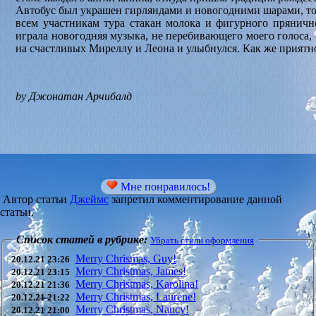
Автобус был украшен гирляндами и новогодними шарами, то
всем участникам тура стакан молока и фигурного прянично
играла новогодняя музыка, не перебивающего моего голоса,
на счастливых Миреллу и Леона и улыбнулся. Как же приятн
by Джонатан Арчибалд
Мне понравилось!
Автор статьи
Джеймс
запретил комментирование данной
статьи.
Список статей в рубрике:
Убрать стили оформления
Merry Chrismas, Guy!
20.12.21 23:26
Merry Christmas, James!
20.12.21 23:15
Merry Christmas, Karolina!
20.12.21 21:36
Merry Christmas, Laurene!
20.12.21 21:22
Merry Christmas, Nancy!
20.12.21 21:00