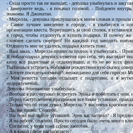
- Сюда просто так не выходят, - девушка улыбнулась и закута
- Замерзнете ведь, - я покачал головой. - Пойдемте внутр
знакомы. Я Джонатан.
- Мирелла, - девушка прислушалась к моим словам и прошла в
- Самое лучшее заведение в городе, - я улыбнулся и по
организации квеста. Вернувшись за свой столик, я уставился
в город, чтобы отдохнуть и купить подарки. И почему же
сложнее сделать сюрприз! Но каждый год заводить новую
Отдохнуть мне не удалось, подарки купить тоже.
- Ваш заказ, - Мирелла принесла поднос и улыбнулась. - Прия
Я поблагодарил девушку, отметив про себя, что выглядит он
кино все радостные и отдохнувшие, и то не во всех фил
Пытаешься устроить любимым рождественскую сказку, совер
- Хотите посидеть со мной?- неожиданно для себя спросил М
- Моя невеста сегодня отдыхает с подругами, а я жутко
недоразумений.
Девушка понимающе улыбнулась.
- Вообще я рассчитывал встретить Эрика и поболтать с ним, н
- Перед наступлением праздников все такие уставшие, правд
- Только что об этом думал, Мирелла. У вас очень красивое и
- Да, вы правы. Спасибо.
- Вы тоже выглядите уставшей. Эрик вас загонял? - Я предло
- Я на работе, спасибо. Просто сегодня было очень много кли
- Согласен, у меня тоже сейчас ажиотаж.
- А в какой сфере вы работаете?