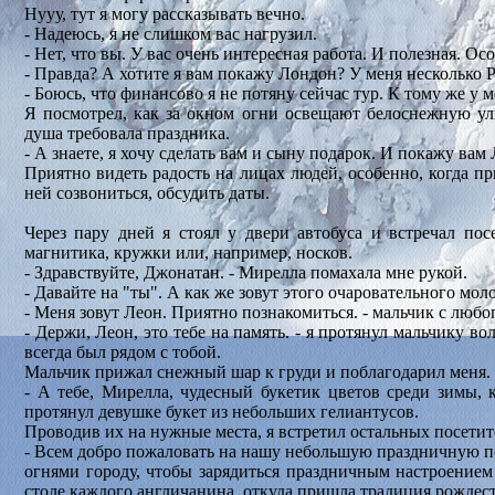
Нууу, тут я могу рассказывать вечно.
- Надеюсь, я не слишком вас нагрузил.
- Нет, что вы. У вас очень интересная работа. И полезная. О
- Правда? А хотите я вам покажу Лондон? У меня несколько 
- Боюсь, что финансово я не потяну сейчас тур. К тому же у ме
Я посмотрел, как за окном огни освещают белоснежную ул
душа требовала праздника.
- А знаете, я хочу сделать вам и сыну подарок. И покажу вам
Приятно видеть радость на лицах людей, особенно, когда п
ней созвониться, обсудить даты.
Через пару дней я стоял у двери автобуса и встречал по
магнитика, кружки или, например, носков.
- Здравствуйте, Джонатан. - Мирелла помахала мне рукой.
- Давайте на "ты". А как же зовут этого очаровательного мол
- Меня зовут Леон. Приятно познакомиться. - мальчик с люб
- Держи, Леон, это тебе на память. - я протянул мальчику 
всегда был рядом с тобой.
Мальчик прижал снежный шар к груди и поблагодарил меня.
- А тебе, Мирелла, чудесный букетик цветов среди зимы, 
протянул девушке букет из небольших гелиантусов.
Проводив их на нужные места, я встретил остальных посетит
- Всем добро пожаловать на нашу небольшую праздничную п
огнями городу, чтобы зарядиться праздничным настроением
столе каждого англичанина, откуда пришла традиция рождест