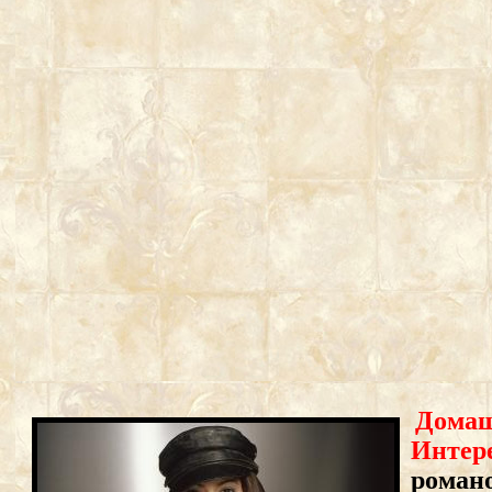
Домаш
Интере
романо