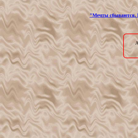
"Мечты сбываются. И
А