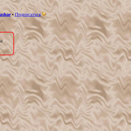
ashae
•
Подписаться
цы