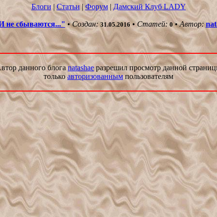
Блоги
|
Статьи
|
Форум
|
Дамский Клуб LADY
 не сбываются..."
•
Создан:
•
Статей:
•
Автор:
nat
31.05.2016
0
втор данного блога
natashae
разрешил просмотр данной страни
только
авторизованным
пользователям