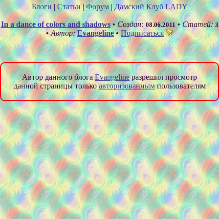
Блоги
|
Статьи
|
Форум
|
Дамский Клуб LADY
In a dance of colors and shadows
•
Создан:
•
Статей:
08.06.2011
3
•
Автор:
Evangeline
•
Подписаться
Автор данного блога
Evangeline
разрешил просмотр
данной страницы только
авторизованным
пользователям