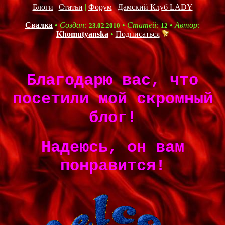
Блоги
|
Статьи
|
Форум
|
Дамский Клуб LADY
Свалка
•
Создан:
•
Статей:
•
Автор:
23.02.2010
12
Khomutyanska
•
Подписаться
Благодарю вас, что
посетили мой скромный
блог!
Надеюсь, он вам
понравится!