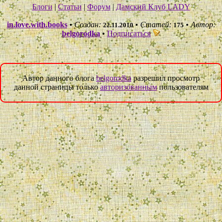
Блоги
|
Статьи
|
Форум
|
Дамский Клуб LADY
in.love.with.books
•
Создан:
•
Статей:
•
Автор:
22.11.2010
175
belgorodka
•
Подписаться
Автор данного блога
belgorodka
разрешил просмотр
данной страницы только
авторизованным
пользователям