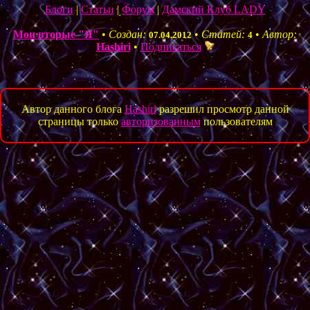
Блоги
|
Статьи
|
Форум
|
Дамский Клуб LADY
Мои вторые "Я"
•
Создан:
•
Статей:
•
Автор:
07.04.2012
4
Hashiri
•
Подписаться
Автор данного блога
Hashiri
разрешил просмотр данной
страницы только
авторизованным
пользователям