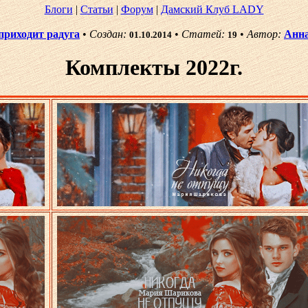
Блоги
|
Статьи
|
Форум
|
Дамский Клуб LADY
приходит радуга
•
Создан:
•
Статей:
•
Автор:
Анн
01.10.2014
19
Комплекты 2022г.