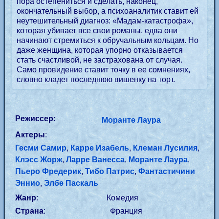
пора остепениться и сделать, наконец,
окончательный выбор, а психоаналитик ставит ей
неутешительный диагноз: «Мадам-катастрофа»,
которая убивает все свои романы, едва они
начинают стремиться к обручальным кольцам. Но
даже женщина, которая упорно отказывается
стать счастливой, не застрахована от случая.
Само провидение ставит точку в ее сомнениях,
словно кладет последнюю вишенку на торт.
Режиссер
:
Моранте Лаура
Актеры
:
Гесми Самир
,
Карре Изабель
,
Клеман Лусилия
,
Клэсс Жорж
,
Ларре Ванесса
,
Моранте Лаура
,
Пьеро Фредерик
,
Тибо Патрис
,
Фантастичини
Эннио
,
Элбе Паскаль
Жанр
:
Комедия
Страна
:
Франция