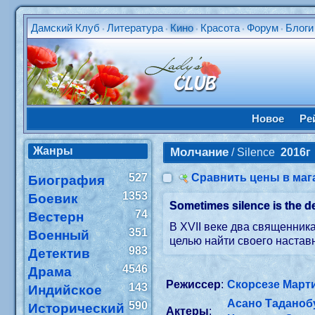
Дамский Клуб
Литература
Кино
Красота
Форум
Блоги
•
•
•
•
•
Новое
Ре
Жанры
Молчание
/ Silence
2016г
527
Сравнить цены в маг
Биография
1353
Боевик
Sometimes silence is the d
74
Вестерн
В XVII веке два священник
351
Военный
целью найти своего настав
983
Детектив
4546
Драма
Режиссер
:
Скорсезе Март
143
Индийское
Асано Таданоб
590
Исторический
Актеры
: