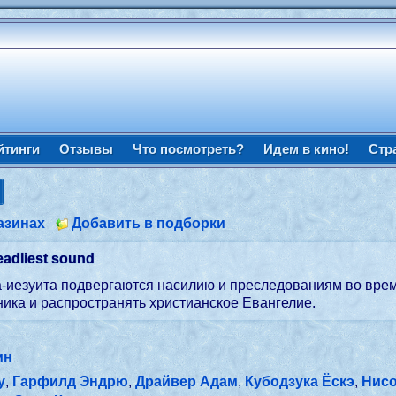
йтинги
Отзывы
Что посмотреть?
Идем в кино!
Стр
азинах
Добавить в подборки
eadliest sound
а-иезуита подвергаются насилию и преследованиям во врем
ника и распространять христианское Евангелие.
ин
у
,
Гарфилд Эндрю
,
Драйвер Адам
,
Кубодзука Ёскэ
,
Нис