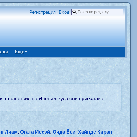
Регистрация
Вход
•
аны
Еще
я странствия по Японии, куда они приехали с
он Лиам
,
Огата Иссэй
,
Оида Ёси
,
Хайндс Киран
,