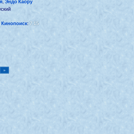
я
,
Эндо Каору
еский
Кинопоиск
:
7.15