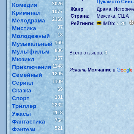
Цукамото Синь
3026
Комедия
Жанр
:
Драма, Историч
1077
Криминал
Страна
:
Мексика, США
2168
Мелодрама
Рейтинги
:
IMDb:
7.20
37
Мистика
18
Молодежный
160
Музыкальный
806
Мультфильм
0
Всего отзывов:
157
Мюзикл
1148
Приключения
Искать
Молчание
в
1205
Семейный
1109
Сериал
69
Сказка
131
Спорт
2232
Триллер
1118
Ужасы
754
Фантастика
521
Фэнтези