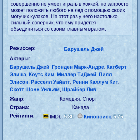
совершенно не умеет играть в хоккей, но запросто
может положить любого на лед с помощью своих
могучих кулаков. На этот раз у него настолько
сильный соперник, что ему придется
объединиться со своим главным врагом.
Режиссер
:
Барушель Джей
Актеры
:
Барушель Джей
,
Гронден Марк-Андре
,
Катберт
Элиша
,
Коутс Ким
,
Миллер ТиДжей
,
Пилл
Элисон
,
Расселл Уайатт
,
Ренни Каллум Кит
,
Скотт Шонн Уильям
,
Шрайбер Лив
Жанр
:
Комедия, Спорт
Страна
:
Канада
Рейтинги
:
IMDb:
5.80
Кинопоиск
:
5.75