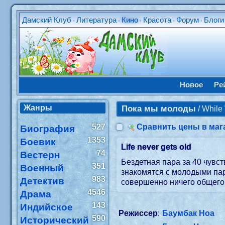
Дамский Клуб
Литература
Кино
Красота
Форум
Блоги
•
•
•
•
•
Новое
Ре
Жанры
Пока мы молоды
/ While
527
Сравнить цены в маг
Биография
1353
Боевик
Life never gets old
74
Вестерн
Бездетная пара за 40 чувст
351
Военный
знакомятся с молодыми пар
983
Детектив
совершенно ничего общего.
4546
Драма
143
Индийское
Режиссер
:
Баумбак Ноа
590
Исторический