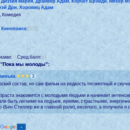
,
Диззия Мария
,
Драйвер Адам
,
Корбет Брэйди
,
Мехер М
уэй Дри
,
Хоровиц Адам
, Комедия
Кинопоиск
:
6.38
1
3
енками:
Сред.балл:
 "Пока мы молоды":
заинька
3
ский состав, но сам фильм на редкость тягомотный и скучны
зраста знакомится с молодыми людьми и начинает интенсив
али быть легкими на подъем, яркими, страстными, энергичны
о (Бен Стиллер же в главной роли), веселого, а получила я
в