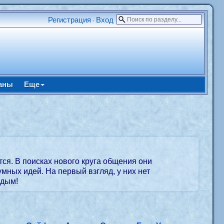
Регистрация
Вход
•
аны
Еще
ются. В поисках нового круга общения они
мных идей. На первый взгляд, у них нет
одым!