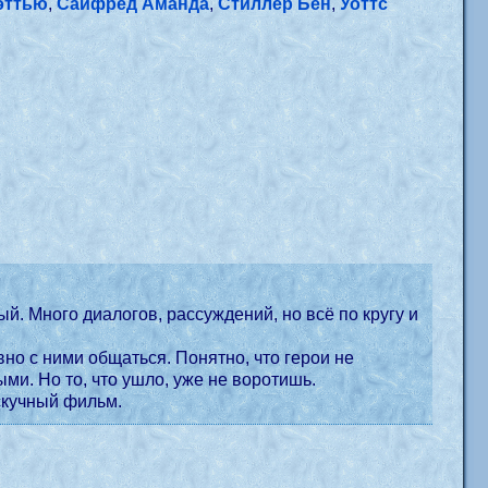
эттью
,
Сайфред Аманда
,
Стиллер Бен
,
Уоттс
й. Много диалогов, рассуждений, но всё по кругу и
но с ними общаться. Понятно, что герои не
ми. Но то, что ушло, уже не воротишь.
 скучный фильм.