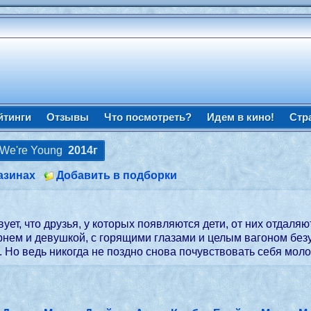
йтинги
Отзывы
Что посмотреть?
Идем в кино!
Стр
 We're Young
2014г
азинах
Добавить в подборки
вует, что друзья, у которых появляются дети, от них отдаля
нем и девушкой, с горящими глазами и целым вагоном безу
 Но ведь никогда не поздно снова почувствовать себя мол