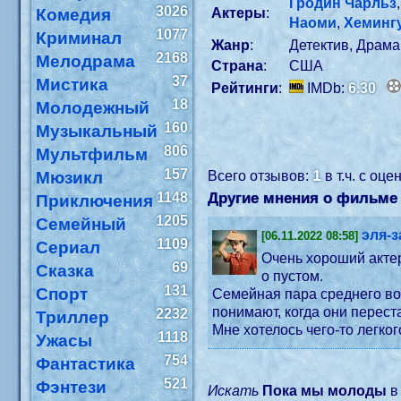
Гродин Чарльз
3026
Комедия
Актеры
:
Наоми
,
Хеминг
1077
Криминал
Жанр
:
Детектив, Драма
2168
Мелодрама
Страна
:
США
37
Мистика
Рейтинги
:
IMDb:
6.30
18
Молодежный
160
Музыкальный
806
Мультфильм
157
1
Мюзикл
Всего отзывов:
в т.ч. с оц
1148
Другие мнения о фильме
Приключения
1205
Семейный
эля-
[06.11.2022 08:58]
1109
Сериал
Очень хороший актер
69
Сказка
о пустом.
131
Спорт
Семейная пара среднего во
понимают, когда они перест
2232
Триллер
Мне хотелось чего-то легког
1118
Ужасы
754
Фантастика
521
Фэнтези
Искать
Пока мы молоды