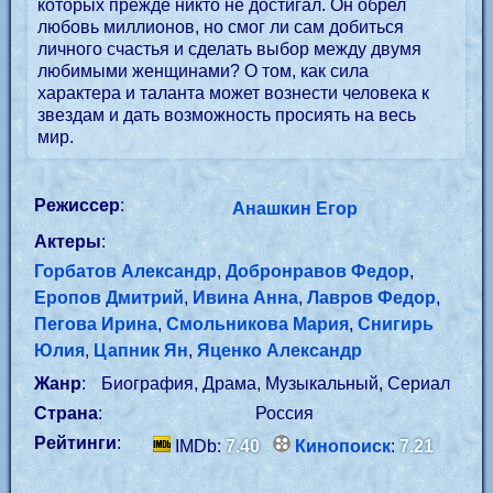
которых прежде никто не достигал. Он обрел
любовь миллионов, но смог ли сам добиться
личного счастья и сделать выбор между двумя
любимыми женщинами? О том, как сила
характера и таланта может вознести человека к
звездам и дать возможность просиять на весь
мир.
Режиссер
:
Анашкин Егор
Актеры
:
Горбатов Александр
,
Добронравов Федор
,
Еропов Дмитрий
,
Ивина Анна
,
Лавров Федор
,
Пегова Ирина
,
Смольникова Мария
,
Снигирь
Юлия
,
Цапник Ян
,
Яценко Александр
Жанр
:
Биография, Драма, Музыкальный, Сериал
Страна
:
Россия
Рейтинги
:
IMDb:
7.40
Кинопоиск
:
7.21