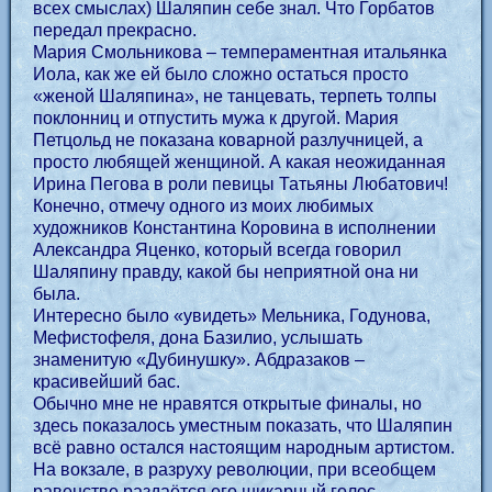
всех смыслах) Шаляпин себе знал. Что Горбатов
передал прекрасно.
Мария Смольникова – темпераментная итальянка
Иола, как же ей было сложно остаться просто
«женой Шаляпина», не танцевать, терпеть толпы
поклонниц и отпустить мужа к другой. Мария
Петцольд не показана коварной разлучницей, а
просто любящей женщиной. А какая неожиданная
Ирина Пегова в роли певицы Татьяны Любатович!
Конечно, отмечу одного из моих любимых
художников Константина Коровина в исполнении
Александра Яценко, который всегда говорил
Шаляпину правду, какой бы неприятной она ни
была.
Интересно было «увидеть» Мельника, Годунова,
Мефистофеля, дона Базилио, услышать
знаменитую «Дубинушку». Абдразаков –
красивейший бас.
Обычно мне не нравятся открытые финалы, но
здесь показалось уместным показать, что Шаляпин
всё равно остался настоящим народным артистом.
На вокзале, в разруху революции, при всеобщем
равенстве раздаётся его шикарный голос…