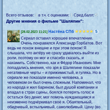
1
1
5
Всего отзывов:
в т.ч. с оценками:
Сред.балл:
Другие мнения о фильме "Шаляпин":
Настёна СПб
5
[28.02.2023 11:21]
Сериал оставил хорошее впечатление.
Очень понравился Александр Горбатов. Вот
ведь не похож внешне и при этом похож! Я
слышала, что актёру не сразу удавалось выйти из
роли, поэтому он мог и спасибо сказать, и
нахамить. Собственно, как и Фёдор Иванович. Мне
попадались мнения, что зря в Шаляпине показали
негативные черты – и прижимистый, и гуляка. Но в
сериале же показали именно человека, а
человеком он был очень сложным. Напоминал, что
из народа и жил барином, был душой компании и
впадал в страх сцены, боялся потерять голос и
остаться без денег, мог помочь нуждающимся и
неизменно подчёркивал своё я. Обаятельный,
обидчивый, вспыльчивый, самолюбивый. Цену (во