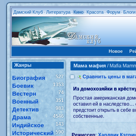
Дамский Клуб
Литература
Кино
Красота
Форум
Блоги
•
•
•
•
•
Новое
Ре
Жанры
Мама мафия
/ Mafia Ma
527
Сравнить цены в маг
Биография
1353
Боевик
Из домохозяйки в крёстн
74
Вестерн
Простая американская домо
351
Военный
оставил ей в наследство…
983
Детектив
предстоит открыть в себе 
4546
собственные.
Драма
143
Индийское
590
Исторический
Режиссер
:
Хардвик Кэтри