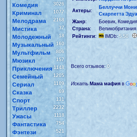
3026
Комедия
Беллуччи Мони
Актеры
:
1077
Криминал
Скарпетта Эду
2168
Мелодрама
Жанр
:
Боевик, Комеди
37
Мистика
Страна
:
Великобритания
18
Молодежный
Рейтинги
:
IMDb:
5.50
160
Музыкальный
806
Мультфильм
157
Мюзикл
0
Всего отзывов:
1148
Приключения
1205
Семейный
1109
Искать
Мама мафия
в
Сериал
69
Сказка
131
Спорт
2232
Триллер
1118
Ужасы
754
Фантастика
521
Фэнтези