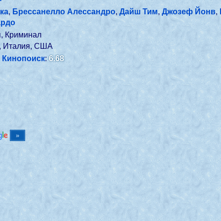
ка
,
Брессанелло Алессандро
,
Дайш Тим
,
Джозеф Йонв
,
ардо
я, Криминал
, Италия, США
Кинопоиск
:
6.68