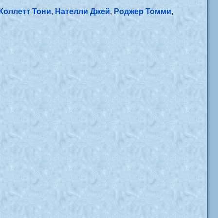
Коллетт Тони
,
Нателли Джей
,
Роджер Томми
,