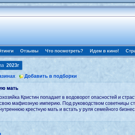
йтинги
Отзывы
Что посмотреть?
Идем в кино!
Стр
mma
2023г
азинах
Добавить в подборки
ую мать
хозяйка Кристин попадает в водоворот опасностей и страст
 свою мафиозную империю. Под руководством советницы ст
внутреннюю крестную мать и встать у руля семейного бизне
н