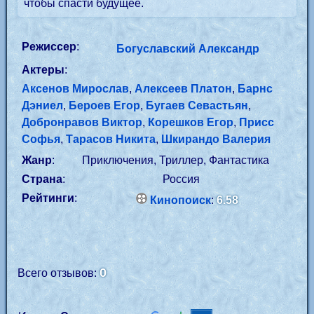
чтобы спасти будущее.
Режиссер
:
Богуславский Александр
Актеры
:
Аксенов Мирослав
,
Алексеев Платон
,
Барнс
Дэниел
,
Бероев Егор
,
Бугаев Севастьян
,
Добронравов Виктор
,
Корешков Егор
,
Присс
Софья
,
Тарасов Никита
,
Шкирандо Валерия
Жанр
:
Приключения, Триллер, Фантастика
Страна
:
Россия
Рейтинги
:
Кинопоиск
:
6.58
0
Всего отзывов: