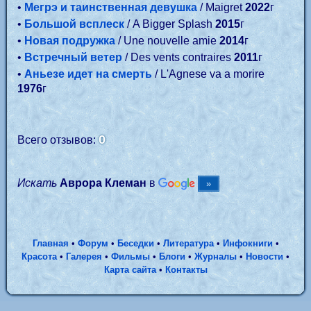
•
Мегрэ и таинственная девушка
/ Maigret
2022
г
•
Большой всплеск
/ A Bigger Splash
2015
г
•
Новая подружка
/ Une nouvelle amie
2014
г
•
Встречный ветер
/ Des vents contraires
2011
г
•
Аньезе идет на смерть
/ L'Agnese va a morire
1976
г
0
Всего отзывов:
Искать
Аврора Клеман
в
Главная
•
Форум
•
Беседки
•
Литература
•
Инфокниги
•
Красота
•
Галерея
•
Фильмы
•
Блоги
•
Журналы
•
Новости
•
Карта сайта
•
Контакты