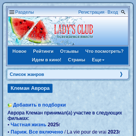
Разделы
Регистрация
Вход
•
Новое
Рейтинги
Отзывы
Что посмотреть?
Идем в кино!
Страны
Еще
Список жанров
Клеман Аврора
Добавить в подборки
Аврора Клеман принимал(а) участие в следующих
фильмах:
•
Частная жизнь
2025
г
•
Париж. Все включено
/ La vie pour de vrai
2023
г