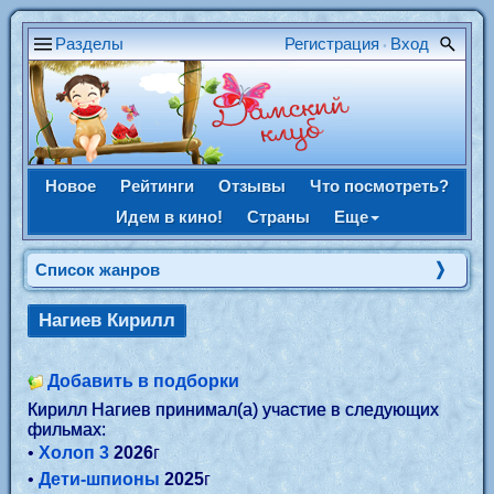
Разделы
Регистрация
Вход
•
Новое
Рейтинги
Отзывы
Что посмотреть?
Идем в кино!
Страны
Еще
Список жанров
Нагиев Кирилл
Добавить в подборки
Кирилл Нагиев принимал(а) участие в следующих
фильмах:
•
Холоп 3
2026
г
•
Дети-шпионы
2025
г