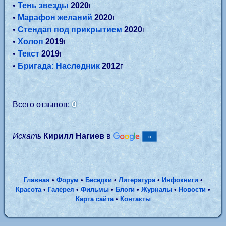
•
Тень звезды
2020
г
•
Марафон желаний
2020
г
•
Стендап под прикрытием
2020
г
•
Холоп
2019
г
•
Текст
2019
г
•
Бригада: Наследник
2012
г
0
Всего отзывов:
Искать
Кирилл Нагиев
в
Главная
•
Форум
•
Беседки
•
Литература
•
Инфокниги
•
Красота
•
Галерея
•
Фильмы
•
Блоги
•
Журналы
•
Новости
•
Карта сайта
•
Контакты