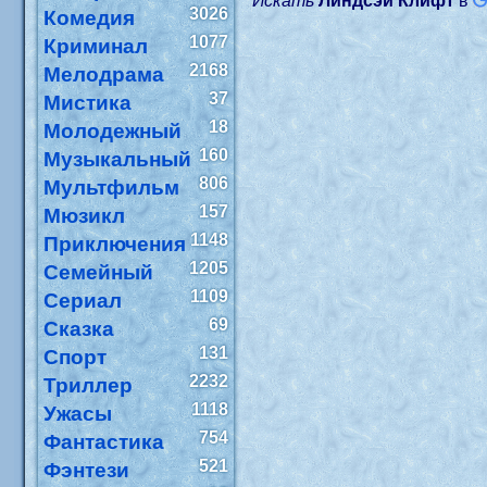
Искать
Линдсэй Клифт
в
3026
Комедия
1077
Криминал
2168
Мелодрама
37
Мистика
18
Молодежный
160
Музыкальный
806
Мультфильм
157
Мюзикл
1148
Приключения
1205
Семейный
1109
Сериал
69
Сказка
131
Спорт
2232
Триллер
1118
Ужасы
754
Фантастика
521
Фэнтези