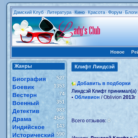
Дамский Клуб
Литература
Кино
Красота
Форум
Блоги
•
•
•
•
•
Новое
Ре
Жанры
Клифт Линдсэй
527
Биография
Добавить в подборки
1353
Боевик
Линдсэй Клифт принимал(а)
74
Вестерн
•
Обливион
/ Oblivion
2013
г
351
Военный
983
Детектив
4546
Драма
0
Всего отзывов:
143
Индийское
590
Исторический