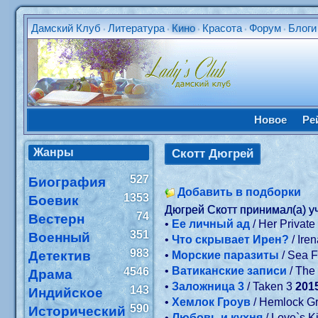
Дамский Клуб
Литература
Кино
Красота
Форум
Блоги
•
•
•
•
•
Новое
Ре
Жанры
Скотт Дюгрей
527
Биография
Добавить в подборки
1353
Боевик
Дюгрей Скотт принимал(а) у
74
Вестерн
•
Ее личный ад
/ Her Private
351
Военный
•
Что скрывает Ирен?
/ Ire
983
Детектив
•
Морские паразиты
/ Sea 
•
Ватиканские записи
/ The
4546
Драма
•
Заложница 3
/ Taken 3
201
143
Индийское
•
Хемлок Гроув
/ Hemlock G
590
Исторический
•
Любовь и кухня
/ Love`s K