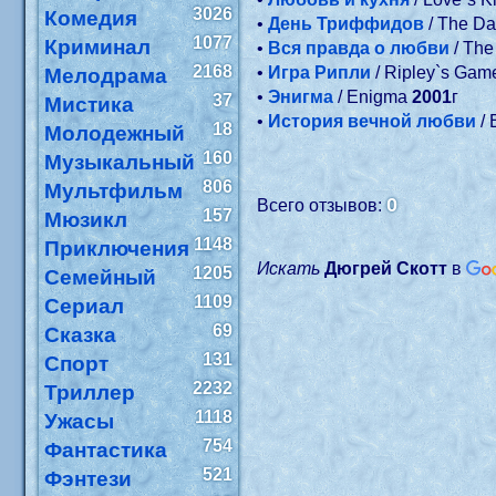
3026
Комедия
•
День Триффидов
/ The Day
1077
Криминал
•
Вся правда о любви
/ The
2168
•
Игра Рипли
/ Ripley`s Ga
Мелодрама
•
Энигма
/ Enigma
2001
г
37
Мистика
•
История вечной любви
/ 
18
Молодежный
160
Музыкальный
806
Мультфильм
0
Всего отзывов:
157
Мюзикл
1148
Приключения
Искать
Дюгрей Скотт
в
1205
Семейный
1109
Сериал
69
Сказка
131
Спорт
2232
Триллер
1118
Ужасы
754
Фантастика
521
Фэнтези