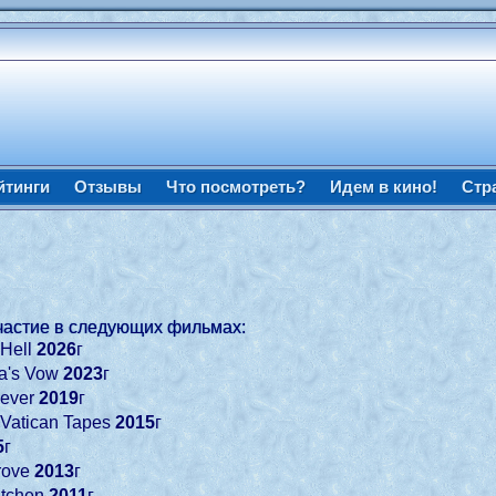
йтинги
Отзывы
Что посмотреть?
Идем в кино!
Стр
частие в следующих фильмах:
 Hell
2026
г
na's Vow
2023
г
Fever
2019
г
 Vatican Tapes
2015
г
5
г
rove
2013
г
itchen
2011
г