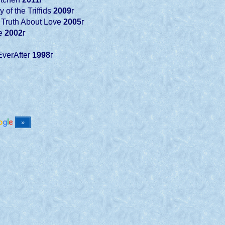
 of the Triffids
2009
г
 Truth About Love
2005
г
me
2002
г
EverAfter
1998
г