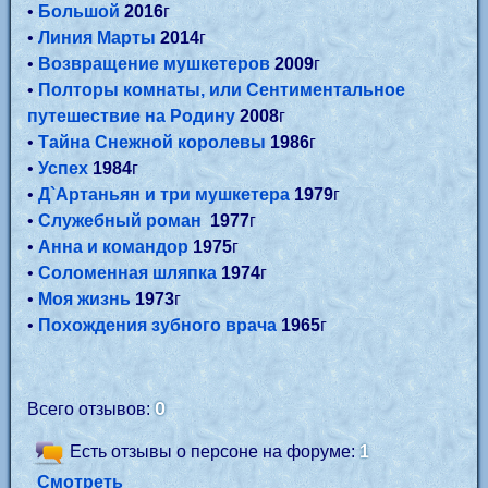
•
Большой
2016
г
•
Линия Марты
2014
г
•
Возвращение мушкетеров
2009
г
•
Полторы комнаты, или Сентиментальное
путешествие на Родину
2008
г
•
Тайна Cнежной королевы
1986
г
•
Успех
1984
г
•
Д`Артаньян и три мушкетера
1979
г
•
Служебный роман
1977
г
•
Анна и командор
1975
г
•
Соломенная шляпка
1974
г
•
Моя жизнь
1973
г
•
Похождения зубного врача
1965
г
0
Всего отзывов:
Есть отзывы о персоне на форуме:
1
Смотреть