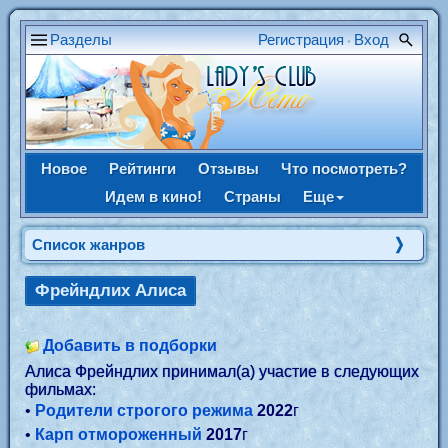
Разделы
Регистрация
Вход
•
Новое
Рейтинги
Отзывы
Что посмотреть?
Идем в кино!
Страны
Еще
Список жанров
Фрейндлих Алиса
Добавить в подборки
Алиса Фрейндлих принимал(а) участие в следующих
фильмах:
•
Родители строгого режима
2022
г
•
Карп отмороженный
2017
г