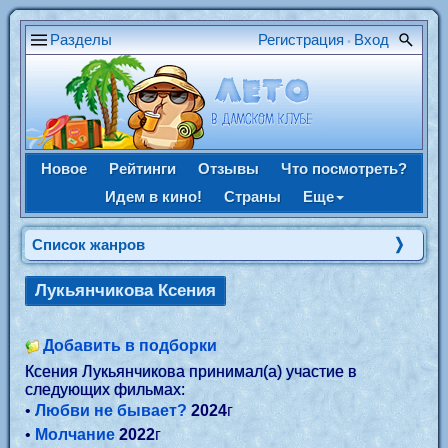
Разделы
Регистрация
Вход
•
Новое
Рейтинги
Отзывы
Что посмотреть?
Идем в кино!
Страны
Еще
Список жанров
Лукьянчикова Ксения
Добавить в подборки
Ксения Лукьянчикова принимал(а) участие в
следующих фильмах:
•
Любви не бывает?
2024
г
•
Молчание
2022
г