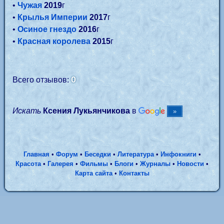
•
Чужая
2019
г
•
Крылья Империи
2017
г
•
Осиное гнездо
2016
г
•
Красная королева
2015
г
0
Всего отзывов:
Искать
Ксения Лукьянчикова
в
Главная
•
Форум
•
Беседки
•
Литература
•
Инфокниги
•
Красота
•
Галерея
•
Фильмы
•
Блоги
•
Журналы
•
Новости
•
Карта сайта
•
Контакты