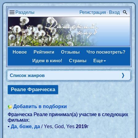
Разделы
Регистрация
Вход
•
Новое
Рейтинги
Отзывы
Что посмотреть?
Идем в кино!
Страны
Еще
Список жанров
Реале Франческа
Добавить в подборки
Франческа Реале принимал(а) участие в следующих
фильмах:
•
Да, боже, да
/ Yes, God, Yes
2019
г