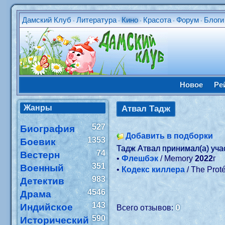
Дамский Клуб
Литература
Кино
Красота
Форум
Блоги
•
•
•
•
•
Новое
Ре
Жанры
Атвал Тадж
527
Биография
Добавить в подборки
1353
Боевик
Тадж Атвал принимал(а) уч
74
Вестерн
•
Флешбэк
/ Memory
2022
г
351
Военный
•
Кодекс киллера
/ The Pro
983
Детектив
4546
Драма
143
Индийское
0
Всего отзывов:
590
Исторический