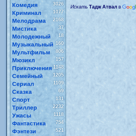
3026
Комедия
Искать
Тадж Атвал
в
1077
Криминал
2168
Мелодрама
37
Мистика
18
Молодежный
160
Музыкальный
806
Мультфильм
157
Мюзикл
1148
Приключения
1205
Семейный
1109
Сериал
69
Сказка
131
Спорт
2232
Триллер
1118
Ужасы
754
Фантастика
521
Фэнтези