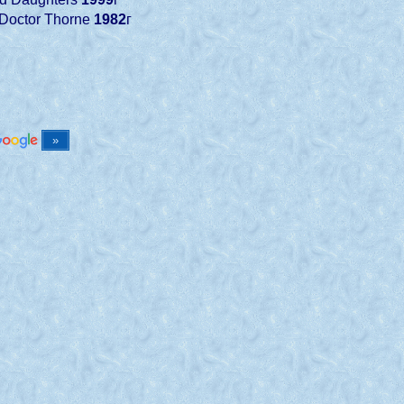
 Doctor Thorne
1982
г