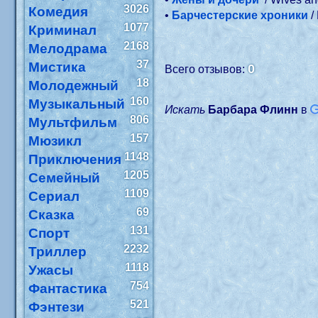
3026
Комедия
•
Барчестерские хроники
/
1077
Криминал
2168
Мелодрама
37
Мистика
0
Всего отзывов:
18
Молодежный
160
Музыкальный
Искать
Барбара Флинн
в
806
Мультфильм
157
Мюзикл
1148
Приключения
1205
Семейный
1109
Сериал
69
Сказка
131
Спорт
2232
Триллер
1118
Ужасы
754
Фантастика
521
Фэнтези