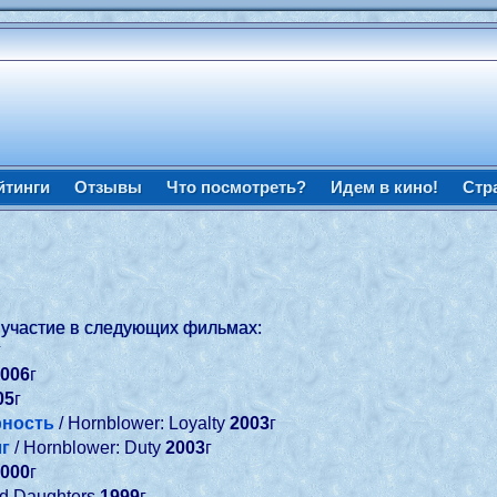
йтинги
Отзывы
Что посмотреть?
Идем в кино!
Стр
 участие в следующих фильмах:
г
2006
г
05
г
рность
/ Hornblower: Loyalty
2003
г
лг
/ Hornblower: Duty
2003
г
2000
г
nd Daughters
1999
г