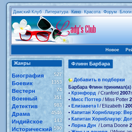
Дамский Клуб
Литература
Кино
Красота
Форум
Блоги
•
•
•
•
•
Новое
Ре
Жанры
Флинн Барбара
527
Биография
Добавить в подборки
1353
Боевик
Барбара Флинн принимал(а)
74
Вестерн
•
Крэнфорд
/ Cranford
2007
351
Военный
•
Мисс Поттер
/ Miss Potter
983
Детектив
•
Елизавета I
/ Elizabeth I
20
•
Капитан Хорнблауэр: Ве
4546
Драма
•
Капитан Хорнблауэр: До
143
Индийское
•
Лорна Дун
/ Lorna Doone
590
Исторический
•
Жены и дочери
/ Wives a