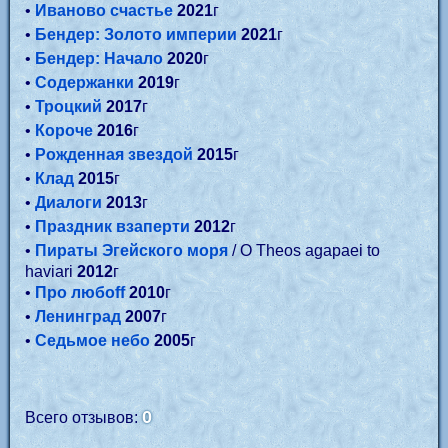
•
Иваново счастье
2021
г
•
Бендер: Золото империи
2021
г
•
Бендер: Начало
2020
г
•
Содержанки
2019
г
•
Троцкий
2017
г
•
Короче
2016
г
•
Рожденная звездой
2015
г
•
Клад
2015
г
•
Диалоги
2013
г
•
Праздник взаперти
2012
г
•
Пираты Эгейского моря
/ O Theos agapaei to
haviari
2012
г
•
Про любоff
2010
г
•
Ленинград
2007
г
•
Седьмое небо
2005
г
0
Всего отзывов: