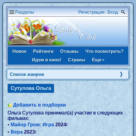
Разделы
Регистрация
Вход
•
Новое
Рейтинги
Отзывы
Что посмотреть?
Идем в кино!
Страны
Еще
Список жанров
Сутулова Ольга
Добавить в подборки
Ольга Сутулова принимал(а) участие в следующих
фильмах:
•
Майор Гром: Игра
2024
г
•
Вера
2023
г