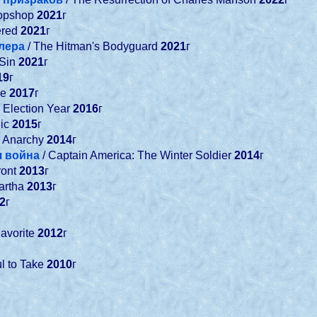
opshop
2021
г
ered
2021
г
лера
/ The Hitman's Bodyguard
2021
г
 Sin
2021
г
19
г
ne
2017
г
 Election Year
2016
г
ic
2015
г
: Anarchy
2014
г
я война
/ Captain America: The Winter Soldier
2014
г
ront
2013
г
artha
2013
г
2
г
Favorite
2012
г
l to Take
2010
г