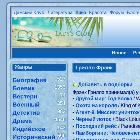
Дамский Клуб
Литература
Кино
Красота
Форум
Блоги
•
•
•
•
•
Новое
Ре
Жанры
Грилло Фрэнк
527
Биография
Добавить в подборки
1353
Боевик
Фрэнк Грилло принимал(а) у
74
Вестерн
•
Другой мир: Год волка
/ 
351
Военный
•
Охота на короля
/ King of 
983
Детектив
•
Агент-9. Миссия: уничто
•
Черный лотос
/ Black Lot
4546
Драма
•
Последний рейс
/ Paradis
143
Индийское
•
Ламборгини: Человек-ле
590
Исторический
•
Паранормальное. Страна