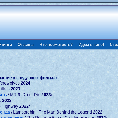
йтинги
Отзывы
Что посмотреть?
Идем в кино!
Стр
частие в следующих фильмах:
Werewolves
2024
г
Killers
2023
г
жить
/ MR-9: Do or Die
2023
г
us
2023
г
e Highway
2022
г
генда
/ Lamborghini: The Man Behind the Legend
2022
г
 призраков
/ The Resurrection of Charles Manson
2022
г