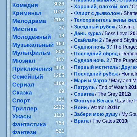
3026
Комедия
•
Хороший, плохой, коп
/ C
1077
Криминал
•
Флирт с дьяволом
/ Shatt
2168
•
Телохранитель жены кил
Мелодрама
•
Звездный рубеж
/ Cosmic
37
Мистика
•
День курка
/ Boss Level
20
18
Молодежный
•
Скайлайн 2
/ Beyond Skyli
160
Музыкальный
•
Судная ночь 3
/ The Purge:
806
Мультфильм
•
Последний обряд
/ Demon
157
Мюзикл
•
Судная ночь 2
/ The Purge
•
Первый мститель: Друга
1148
Приключения
•
Последний рубеж
/ Homef
1205
Семейный
•
Мэри и Марта
/ Mary and M
1109
Сериал
•
Патруль
/ End of Watch
201
69
Сказка
•
Схватка
/ The Grey
2012
г
131
Спорт
•
Фортуна Вегаса
/ Lay the 
2232
•
Воин
/ Warrior
2011
г
Триллер
•
Забери мою душу
/ My Sou
1118
Ужасы
•
Врата
/ The Gates
2010
г
754
Фантастика
521
Фэнтези