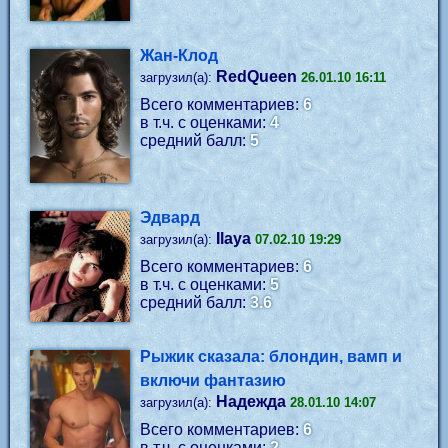
Жан-Клод
RedQueen
загрузил(а):
26.01.10 16:11
Всего комментариев:
6
в т.ч. с оценками:
4
средний балл:
5
Эдвард
Ilaya
загрузил(а):
07.02.10 19:29
Всего комментариев:
6
в т.ч. с оценками:
5
средний балл:
3.6
Рыжик сказала: блондин, вамп и
включи фантазию
Надежда
загрузил(а):
28.01.10 14:07
Всего комментариев:
6
в т.ч. с оценками:
2