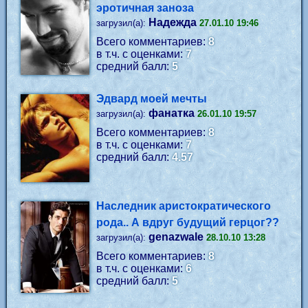
эротичная заноза
Надежда
загрузил(а):
27.01.10 19:46
Всего комментариев:
8
в т.ч. с оценками:
7
средний балл:
5
Эдвард моей мечты
фанатка
загрузил(а):
26.01.10 19:57
Всего комментариев:
8
в т.ч. с оценками:
7
средний балл:
4.57
Наследник аристократического
рода.. А вдруг будущий герцог??
genazwale
загрузил(а):
28.10.10 13:28
Всего комментариев:
8
в т.ч. с оценками:
6
средний балл:
5