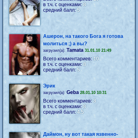
в т.ч. с оценками:
8
средний балл:
5
Ашерон, на такого Бога я готова
молиться ;) а вы?
Tamata
загрузил(а):
31.01.10 21:49
Всего комментариев:
10
в т.ч. с оценками:
8
средний балл:
5
Эрик
Geba
загрузил(а):
28.01.10 10:31
Всего комментариев:
8
в т.ч. с оценками:
8
средний балл:
4.5
Даймон, ну вот такая язвенно-