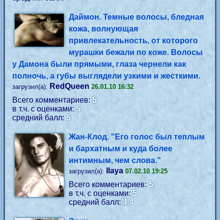
Даймон. Темные волосы, бледная
кожа, волнующая
привлекательность, от которого
мурашки бежали по коже. Волосы
у Дамона были прямыми, глаза чернели как
полночь, а губы выглядели узкими и жесткими.
RedQueen
загрузил(а):
26.01.10 16:32
Всего комментариев:
5
в т.ч. с оценками:
5
средний балл:
5
Жан-Клод. "Его голос был теплым
и бархатным и куда более
интимным, чем слова."
Ilaya
загрузил(а):
07.02.10 19:25
Всего комментариев:
5
в т.ч. с оценками:
5
средний балл:
4.4