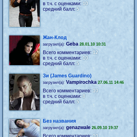
в т.ч. с оценками:
10
средний балл:
5
Жан-Клод
Geba
загрузил(а):
28.01.10 10:31
Всего комментариев:
12
в т.ч. с оценками:
10
средний балл:
5
Зи (James Guardino)
Vampirochka
загрузил(а):
27.06.11 14:46
Всего комментариев:
10
в т.ч. с оценками:
8
средний балл:
5
Без названия
genazwale
загрузил(а):
26.09.10 19:37
Всего комментариев:
10