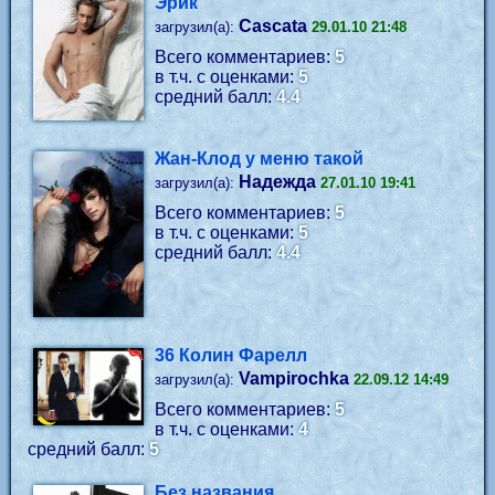
Эрик
Cascata
загрузил(а):
29.01.10 21:48
Всего комментариев:
5
в т.ч. с оценками:
5
средний балл:
4.4
Жан-Клод у меню такой
Надежда
загрузил(а):
27.01.10 19:41
Всего комментариев:
5
в т.ч. с оценками:
5
средний балл:
4.4
36 Колин Фарелл
Vampirochka
загрузил(а):
22.09.12 14:49
Всего комментариев:
5
в т.ч. с оценками:
4
средний балл:
5
Без названия