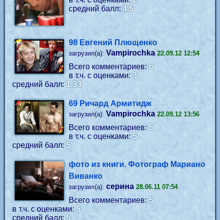
средний балл:
4.5
98 Евгений Плющенко
Vampirochka
загрузил(а):
22.09.12 12:54
Всего комментариев:
6
в т.ч. с оценками:
3
средний балл:
1.33
69 Ричард Армитидж
Vampirochka
загрузил(а):
22.09.12 13:56
Всего комментариев:
5
в т.ч. с оценками:
5
средний балл:
5
фото из книги. Фотограф Мариано
Виванко
серина
загрузил(а):
28.06.11 07:54
Всего комментариев:
5
в т.ч. с оценками:
5
средний балл:
5