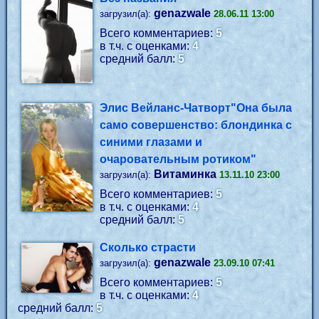
genazwale
загрузил(а):
28.06.11 13:00
Всего комментариев:
5
в т.ч. с оценками:
4
средний балл:
5
Элис Вейланс-Чатворт"Она была
само совершенство: блондинка с
синими глазами и
очаровательным ротиком"
Витаминка
загрузил(а):
13.11.10 23:00
Всего комментариев:
5
в т.ч. с оценками:
4
средний балл:
5
Сколько страсти
genazwale
загрузил(а):
23.09.10 07:41
Всего комментариев:
5
в т.ч. с оценками:
4
средний балл:
5