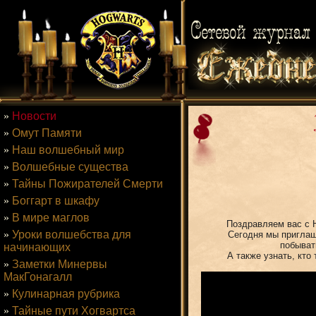
»
Новости
»
Омут Памяти
»
Наш волшебный мир
»
Волшебные существа
»
Тайны Пожирателей Смерти
»
Боггарт в шкафу
»
В мире маглов
Поздравляем вас с 
»
Уроки волшебства для
Сегодня мы приглаш
побыва
начинающих
А также узнать, кто
»
Заметки Минервы
МакГонагалл
»
Кулинарная рубрика
»
Тайные пути Хогвартса