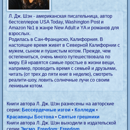
Л. Дж. Шэн - американская писательница, автор
бестселлеров USA Today, Washington Post и
Amazon №1 в жанре New Adult и YA и романов для
взрослых.
Родилась в Сан-Франциско, Калифорния. В
настоящее время живет в Северной Калифорнии с
мужем, сыном и пушистым котом. Прежде, чем
остепениться, очень много путешествовала по
миру. Ей нравятся самые простые в жизни вещи,
например, проводить время с семьей и друзьями,
читать (от трех до пяти книг в неделю), смотреть
реалити-шоу, ловить солнечные лучи со своим
ленивым котом.
Книги автора Л. Дж. Шэн разнесены на авторские
серии:
Бессердечные изгои
•
Колледж
•
Красавицы Бостона
•
Святые грешники
Книги автора Л. Дж. Шэн выходили в издательской
серии
Эксмо, Freedom: Freedom