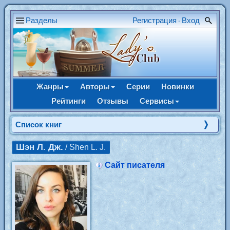
Разделы
Регистрация
Вход
•
Жанры
Авторы
Серии
Новинки
Рейтинги
Отзывы
Сервисы
Cписок книг
Шэн Л. Дж.
/ Shen L. J.
Сайт писателя