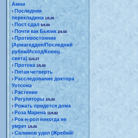
Амни
›
Последняя
перекладина
1/5.00
›
Пост сдал
5/4.60
›
Почти как Бьюик
2/4.50
›
Противостояние
(Армагеддон/Последний
рубеж/Исход/Конец
света)
11/4.27
›
Протока
1/5.00
›
Пятая четверть
›
Расследование доктора
Уотсона
›
Растение
›
Регуляторы
2/5.00
›
Рожать придется дома
›
Роза Марена
11/4.82
›
Рок-н-рол никогда не
умрет
1/5.00
›
Салимов удел (Жребий/