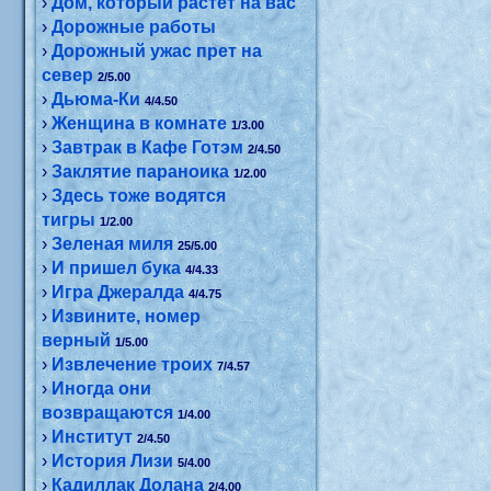
›
Дом, который растет на вас
›
Дорожные работы
›
Дорожный ужас прет на
север
2/5.00
›
Дьюма-Ки
4/4.50
›
Женщина в комнате
1/3.00
›
Завтрак в Кафе Готэм
2/4.50
›
Заклятие параноика
1/2.00
›
Здесь тоже водятся
тигры
1/2.00
›
Зеленая миля
25/5.00
›
И пришел бука
4/4.33
›
Игра Джералда
4/4.75
›
Извините, номер
верный
1/5.00
›
Извлечение троих
7/4.57
›
Иногда они
возвращаются
1/4.00
›
Институт
2/4.50
›
История Лизи
5/4.00
›
Кадиллак Долана
2/4.00