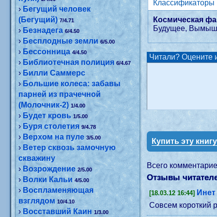
›
Бегущий человек
(Бегущий)
Космическая фа
7/4.71
Будущее, Вымыш
›
Безнадега
6/4.50
›
Бесплодные земли
6/5.00
›
Бессонница
4/4.50
Читали? Оцените и
›
Библиотечная полиция
6/4.67
›
Билли Саммерс
›
Большие колеса: забавы
парней из прачечной
(Молочник-2)
1/4.00
›
Будет кровь
1/5.00
›
Буря столетия
9/4.78
›
Верхом на пуле
3/5.00
Купить эту книг
›
Ветер сквозь замочную
скважину
Всего комментари
›
Возрождение
2/5.00
Отзывы читателей
›
Волки Кальи
4/5.00
›
Воспламеняющая
Инет
[18.03.12 16:44]
взглядом
10/4.10
Совсем короткий р
›
Восставший Каин
1/3.00