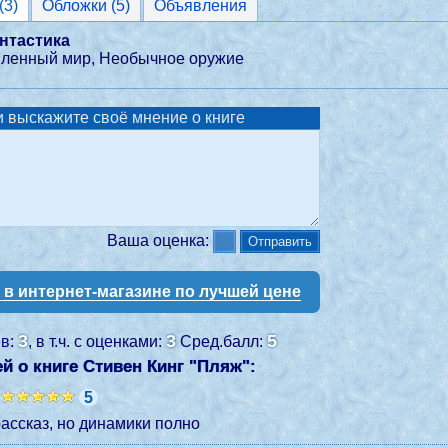
Классификаторы (3)
Обложки (5)
Объявления
нтастика
ленный мир, Необычное оружие
 выскажите своё мнение о книге
Ваша оценка:
у в интернет-магазине по лучшей цене
3
3
5
ев:
, в т.ч. с оценками:
Сред.балл:
 о книге Стивен Кинг "
Пляж
":
5
ассказ, но динамики полно