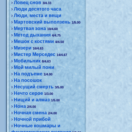
›
Ловец снов
3/4.33
›
Люди десятого часа
›
Люди, места и вещи
›
Мартовский выползень
1/5.00
›
Мертвая зона
10/4.60
›
Метод дыхания
4/4.75
›
Мешок с костями
4/4.50
›
Мизери
16/4.63
›
Мистер Мерседес
14/4.67
›
Мобильник
8/4.63
›
Мой милый пони
›
На подъеме
1/4.00
›
На посошок
›
Несущий смерть
3/5.00
›
Нечто серое
1/3.00
›
Нищий и алмаз
1/5.00
›
Нона
2/4.00
›
Ночная смена
2/4.00
›
Ночной прибой
›
Ночные кошмары и