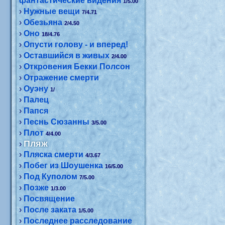
фантастические видения
1/5.00
›
Нужные вещи
7/4.71
›
Обезьяна
2/4.50
›
Оно
18/4.76
›
Опусти голову - и вперед!
›
Оставшийся в живых
2/4.00
›
Откровения Бекки Полсон
›
Отражение смерти
›
Оуэну
1/
›
Палец
›
Папся
›
Песнь Сюзанны
3/5.00
›
Плот
4/4.00
Пляж
›
›
Пляска смерти
4/3.67
›
Побег из Шоушенка
16/5.00
›
Под Куполом
7/5.00
›
Позже
1/3.00
›
Посвящение
›
После заката
1/5.00
›
Последнее расследование