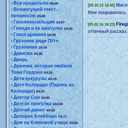
›
Все предельно
4/4.50
Мася
[09.10.15 16:42]
›
Всемогущий текст-
Мне понравилось
процессор
2/5.00
›
Газонокосильщик
3/4.67
Firegi
[05.02.16 16:25]
›
Гвенди и ее шкатулка
1/5.00
отличный рассказ, 
›
Глаза дракона
5/5.00
›
Грузовик дяди Отто
›
Грузовики
1/5.00
›
Давилка
1/5.00
›
Дверь
›
Девочка, которая любила
Тома Гордона
5/4.20
›
Дети кукурузы
4/4.25
›
Дитя Колорадо (Парень из
Колорадо)
6/4.50
›
Доктор Сон
5/4.80
›
Долгая прогулка
10/4.60
›
Долгий джонт
4/4.50
›
Долорес Клейборн
7/4.71
›
Дом на Кленовой улице
2/4.50