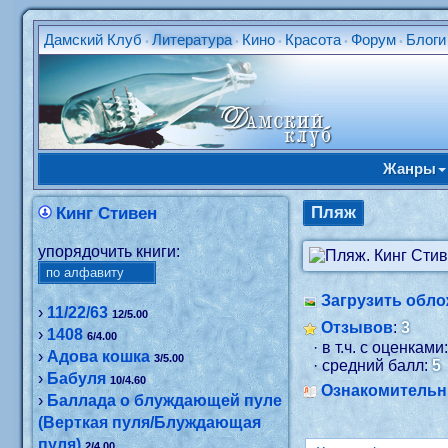
Дамский Клуб
Литература
Кино
Красота
Форум
Блоги
•
•
•
•
•
Жанры
Пляж
Кинг Стивен
упорядочить книги:
Загрузить обло
›
11/22/63
12/5.00
Отзывов
:
3
›
1408
6/4.00
· в т.ч. с оценками
›
Адова кошка
3/5.00
· средний балл:
5
›
Бабуля
10/4.60
Ознакомитель
›
Баллада о блуждающей пуле
(Верткая пуля/Блуждающая
пуля)
2/4.00