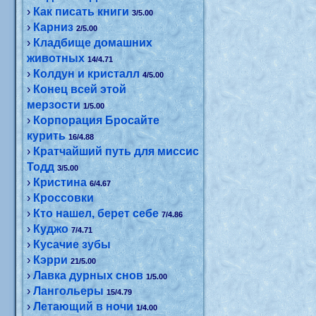
›
Как писать книги
3/5.00
›
Карниз
2/5.00
›
Кладбище домашних
животных
14/4.71
›
Колдун и кристалл
4/5.00
›
Конец всей этой
мерзости
1/5.00
›
Корпорация Бросайте
курить
16/4.88
›
Кратчайший путь для миссис
Тодд
3/5.00
›
Кристина
6/4.67
›
Кроссовки
›
Кто нашел, берет себе
7/4.86
›
Куджо
7/4.71
›
Кусачие зубы
›
Кэрри
21/5.00
›
Лавка дурных снов
1/5.00
›
Лангольеры
15/4.79
›
Летающий в ночи
1/4.00