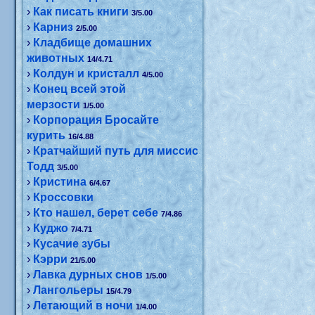
›
Как писать книги
3/5.00
›
Карниз
2/5.00
›
Кладбище домашних
животных
14/4.71
›
Колдун и кристалл
4/5.00
›
Конец всей этой
мерзости
1/5.00
›
Корпорация Бросайте
курить
16/4.88
›
Кратчайший путь для миссис
Тодд
3/5.00
›
Кристина
6/4.67
›
Кроссовки
›
Кто нашел, берет себе
7/4.86
›
Куджо
7/4.71
›
Кусачие зубы
›
Кэрри
21/5.00
›
Лавка дурных снов
1/5.00
›
Лангольеры
15/4.79
›
Летающий в ночи
1/4.00