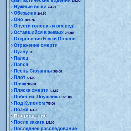
фантастические видения
1/5.00
›
Нужные вещи
7/4.71
›
Обезьяна
2/4.50
›
Оно
18/4.76
›
Опусти голову - и вперед!
›
Оставшийся в живых
2/4.00
›
Откровения Бекки Полсон
›
Отражение смерти
›
Оуэну
1/
›
Палец
›
Папся
›
Песнь Сюзанны
3/5.00
›
Плот
4/4.00
›
Пляж
3/5.00
›
Пляска смерти
4/3.67
›
Побег из Шоушенка
16/5.00
›
Под Куполом
7/5.00
›
Позже
1/3.00
Посвящение
›
›
После заката
1/5.00
›
Последнее расследование