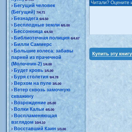
Читали? Оцените и
›
Бегущий человек
(Бегущий)
7/4.71
›
Безнадега
6/4.50
›
Бесплодные земли
6/5.00
›
Бессонница
4/4.50
›
Библиотечная полиция
6/4.67
›
Билли Саммерс
›
Большие колеса: забавы
Купить эту книг
парней из прачечной
(Молочник-2)
1/4.00
›
Будет кровь
1/5.00
›
Буря столетия
9/4.78
›
Верхом на пуле
3/5.00
›
Ветер сквозь замочную
скважину
›
Возрождение
2/5.00
›
Волки Кальи
4/5.00
›
Воспламеняющая
взглядом
10/4.10
›
Восставший Каин
1/3.00