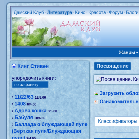
Дамский Клуб
Литература
Кино
Красота
Форум
Блоги
•
•
•
•
•
Жанры
Посвящение
Кинг Стивен
упорядочить книги:
Загрузить обло
›
11/22/63
12/5.00
Ознакомитель
›
1408
6/4.00
›
Адова кошка
3/5.00
›
Бабуля
10/4.60
Классификаторы
›
Баллада о блуждающей пуле
(Верткая пуля/Блуждающая
пуля)
2/4.00