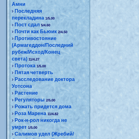
Амни
›
Последняя
перекладина
1/5.00
›
Пост сдал
5/4.60
›
Почти как Бьюик
2/4.50
›
Противостояние
(Армагеддон/Последний
рубеж/Исход/Конец
света)
11/4.27
›
Протока
1/5.00
›
Пятая четверть
›
Расследование доктора
Уотсона
›
Растение
›
Регуляторы
2/5.00
›
Рожать придется дома
›
Роза Марена
11/4.82
›
Рок-н-рол никогда не
умрет
1/5.00
›
Салимов удел (Жребий/