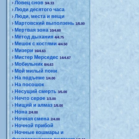
›
Ловец снов
3/4.33
›
Люди десятого часа
›
Люди, места и вещи
›
Мартовский выползень
1/5.00
›
Мертвая зона
10/4.60
›
Метод дыхания
4/4.75
›
Мешок с костями
4/4.50
›
Мизери
16/4.63
›
Мистер Мерседес
14/4.67
›
Мобильник
8/4.63
›
Мой милый пони
›
На подъеме
1/4.00
›
На посошок
›
Несущий смерть
3/5.00
›
Нечто серое
1/3.00
›
Нищий и алмаз
1/5.00
›
Нона
2/4.00
›
Ночная смена
2/4.00
›
Ночной прибой
›
Ночные кошмары и