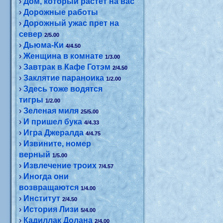
›
Дом, который растет на вас
›
Дорожные работы
›
Дорожный ужас прет на
север
2/5.00
›
Дьюма-Ки
4/4.50
›
Женщина в комнате
1/3.00
›
Завтрак в Кафе Готэм
2/4.50
›
Заклятие параноика
1/2.00
›
Здесь тоже водятся
тигры
1/2.00
›
Зеленая миля
25/5.00
›
И пришел бука
4/4.33
›
Игра Джералда
4/4.75
›
Извините, номер
верный
1/5.00
›
Извлечение троих
7/4.57
›
Иногда они
возвращаются
1/4.00
›
Институт
2/4.50
›
История Лизи
5/4.00
›
Кадиллак Долана
2/4.00