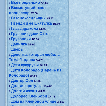
›
Все предельно
4/4.50
›
Всемогущий текст-
процессор
2/5.00
›
Газонокосильщик
3/4.67
›
Гвенди и ее шкатулка
1/5.00
›
Глаза дракона
5/5.00
›
Грузовик дяди Отто
›
Грузовики
1/5.00
›
Давилка
1/5.00
›
Дверь
›
Девочка, которая любила
Тома Гордона
5/4.20
›
Дети кукурузы
4/4.25
›
Дитя Колорадо (Парень из
Колорадо)
6/4.50
›
Доктор Сон
5/4.80
›
Долгая прогулка
10/4.60
›
Долгий джонт
4/4.50
›
Долорес Клейборн
7/4.71
›
Дом на Кленовой улице
2/4.50