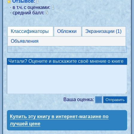
Отзывов
:
1
· в т.ч. с оценками:
1
· средний балл:
5
Классификаторы
Обложки
Экранизации (1)
Объявления
Читали? Оцените и выскажите своё мнение о книге
Ваша оценка:
Купить эту книгу в интернет-магазине по
лучшей цене